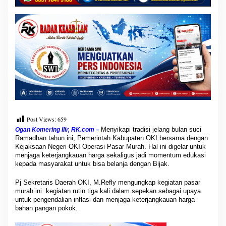
i
G
e
l
a
r
O
p
e
r
a
s
i
Post Views:
659
P
a
Menyikapi tradisi jelang bulan suci
Ogan Komering Ilir, RK.com –
s
Ramadhan tahun ini, Pemerintah Kabupaten OKI bersama dengan
a
Kejaksaan Negeri OKI Operasi Pasar Murah. Hal ini digelar untuk
menjaga keterjangkauan harga sekaligus jadi momentum edukasi
r
kepada masyarakat untuk bisa belanja dengan Bijak.
M
u
Pj Sekretaris Daerah OKI, M.Refly mengungkap kegiatan pasar
r
murah ini kegiatan rutin tiga kali dalam sepekan sebagai upaya
a
untuk pengendalian inflasi dan menjaga keterjangkauan harga
h
bahan pangan pokok.