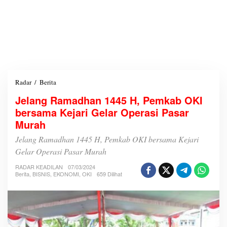
Radar
/
Berita
J
e
Jelang Ramadhan 1445 H, Pemkab OKI
l
bersama Kejari Gelar Operasi Pasar
a
n
Murah
g
R
Jelang Ramadhan 1445 H, Pemkab OKI bersama Kejari
a
Gelar Operasi Pasar Murah
m
a
RADAR KEADILAN
07/03/2024
d
Berita
,
BISNIS
,
EKONOMI
,
OKI
659 Dilihat
h
a
n
1
4