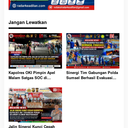
Jangan Lewatkan
Sinergi Tim Gabungan Polda
Kapolres OKI Pimpin Apel
Sumsel Berhasil Evakuasi
Malam Satgas SOC di
Dua Korban Jatuh dari
Lempuing: Perketat Patroli
Tongkang di Sungai Baung
Cegah 3C, Balap Liar dan
OKI
Tawuran
Jalin Sinergi Kunci Cegah