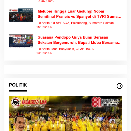
20/07/2026
Meluber Hingga Luar Gedung! Nobar
Semifinal Prancis vs Spanyol di TVRI Sumsel
Memecahkan Rekor Antusiasme
Di Berita, OLAHRAGA, Palembang, Sumatera Selatan
15/07/2026
Suasana Pendopo Griya Bumi Serasan
Sekatan Bergemuruh, Bupati Muba Bersama
Ribuan Warga Nobar Laga Bersejarah Piala
Di Berita, Musi Banyuasin, OLAHRAGA
Dunia 2026
13/07/2026
POLITIK