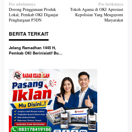
N
Pos sebelumnya
Pos berikutnya
a
Dorong Penggunaan Produk
Tokoh Agama di OKI Apresiasi
v
Lokal, Pemkab OKI Diganjar
Kepolisian Yang Mengayomi
i
g
Penghargaan P3DN
Masyarakat
a
s
i
BERITA TERKAIT
p
o
s
Jelang Ramadhan 1445 H,
Pemkab OKI Berinisiatif Buka
Gerai Jam Sembako