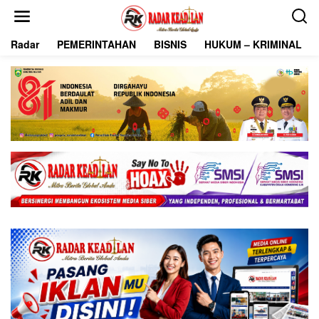
L
e
w
Radar
PEMERINTAHAN
BISNIS
HUKUM – KRIMINAL
a
t
i
k
e
k
o
n
t
e
n