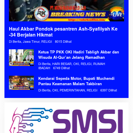
Haul Akbar Pondok pesantren Ash-Syafiiyah Ke
-34 Berjalan Hikmat
Di Berita, Jawa Timur, RELIGI
8015 Dilihat
Ketua TP PKK OKI Hadiri Tabligh Akbar dan
Wisuda Al-Qur’an Jelang Ramadhan
Di Berita, HARI BESAR, OKI, RELIGI, RUMAH
IBADAH
6749 Dilihat
Kendarai Sepeda Motor, Bupati Muchendi
Pantau Keamanan Malam Takbiran
Di Berita, OKI, PEMERINTAHAN, RELIGI
6397 Dilihat