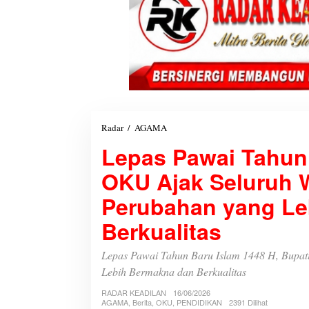
Radar
/
AGAMA
L
e
Lepas Pawai Tahun 
p
a
OKU Ajak Seluruh 
s
P
Perubahan yang Le
a
w
Berkualitas
a
i
T
Lepas Pawai Tahun Baru Islam 1448 H, Bupat
a
Lebih Bermakna dan Berkualitas
h
u
RADAR KEADILAN
16/06/2026
n
AGAMA
,
Berita
,
OKU
,
PENDIDIKAN
2391 Dilihat