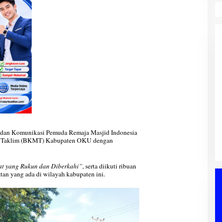
PWI Sumsel Tindak Lanjut
DPRD Muba
Keputusan Pusat, Ishak Nasroni
aripurna,
Ditunjuk Pimpin PWI OKU Selatan
at Siap Jadi
Di Berita, OKU Selatan, Palembang, PENDIDIKAN,
nyuasin, PEMERINTAHAN,
Badan Komunikasi Pemuda Remaja Masjid Indonesia
Siapkan Konferkap IV
PERS, PWI, Sumatera Selatan
|
03/08/2026
nan Daerah
|
04/08/2026
s Taklim (BKMT) Kabupaten OKU dengan
t yang Rukun dan Diberkahi”
, serta diikuti ribuan
atan yang ada di wilayah kabupaten ini.