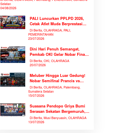
Selatan
04/08/2026
PALI Luncurkan PPLPD 2026,
Cetak Atlet Muda Berprestasi
Tanpa Mengorbankan
Di Berita, OLAHRAGA, PALI,
Pendidikan
PEMERINTAHAN
23/07/2026
Dini Hari Penuh Semangat,
Pemkab OKI Gelar Nobar Final
Piala Dunia 2026 Bersama
Di Berita, OKI, OLAHRAGA
Ribuan Warga
20/07/2026
Meluber Hingga Luar Gedung!
Nobar Semifinal Prancis vs
Spanyol di TVRI Sumsel
Di Berita, OLAHRAGA, Palembang,
Memecahkan Rekor Antusiasme
Sumatera Selatan
15/07/2026
Suasana Pendopo Griya Bumi
Serasan Sekatan Bergemuruh,
Bupati Muba Bersama Ribuan
Di Berita, Musi Banyuasin, OLAHRAGA
Warga Nobar Laga Bersejarah
13/07/2026
Piala Dunia 2026