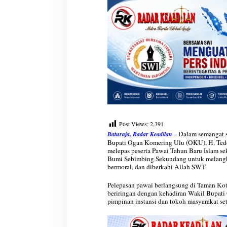
j
u
P
e
r
u
b
a
h
a
n
y
a
Post Views:
2,391
n
g
Dalam semangat s
Baturaja, Radar Keadilan –
L
Bupati Ogan Komering Ulu (OKU), H. Teddy
melepas peserta Pawai Tahun Baru Islam se
e
Bumi Sebimbing Sekundang untuk melangka
b
bermoral, dan diberkahi Allah SWT.
i
h
Pelepasan pawai berlangsung di Taman Kota
B
beriringan dengan kehadiran Wakil Bupati O
e
pimpinan instansi dan tokoh masyarakat se
r
m
a