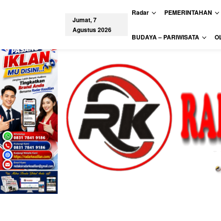
L
Radar
PEMERINTAHAN
e
Jumat, 7
w
Agustus 2026
a
tutup
BUDAYA – PARIWISATA
O
t
i
k
e
k
o
n
t
e
n