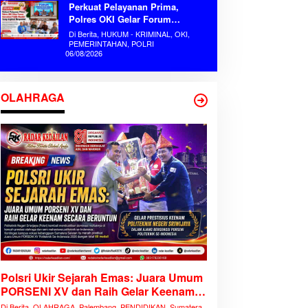
Perkuat Pelayanan Prima,
Polres OKI Gelar Forum
Konsultasi Publik Mandiri Serap
Di Berita, HUKUM - KRIMINAL, OKI,
Aspirasi Masyarakat
PEMERINTAHAN, POLRI
06/08/2026
OLAHRAGA
Polsri Ukir Sejarah Emas: Juara Umum
PORSENI XV dan Raih Gelar Keenam
Secara Beruntun
Di Berita, OLAHRAGA, Palembang, PENDIDIKAN, Sumatera