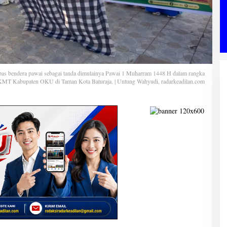
pas bendera pawai sebagai tanda dimulainya Pawai 1 Muharram 1448 H dalam rangka
KMT Kabupaten OKU di Taman Kota Baturaja. | Untung Wahyudi, radarkeadilan.com