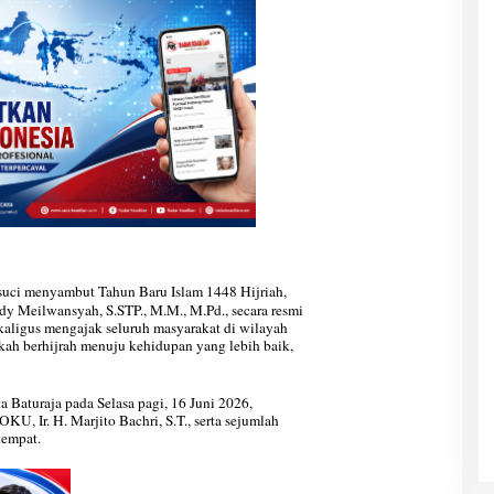
uci menyambut Tahun Baru Islam 1448 Hijriah,
 Meilwansyah, S.STP., M.M., M.Pd., secara resmi
kaligus mengajak seluruh masyarakat di wilayah
h berhijrah menuju kehidupan yang lebih baik,
 Baturaja pada Selasa pagi, 16 Juni 2026,
KU, Ir. H. Marjito Bachri, S.T., serta sejumlah
tempat.