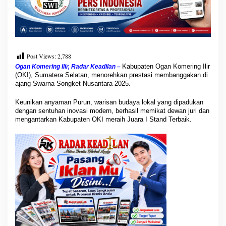
A
n
y
a
m
a
Post Views:
2,788
n
P
Kabupaten Ogan Komering Ilir
Ogan Komering Ilir, Radar Keadilan –
(OKI), Sumatera Selatan, menorehkan prestasi membanggakan di
u
ajang Swarna Songket Nusantara 2025.
r
u
Keunikan anyaman Purun, warisan budaya lokal yang dipadukan
n
dengan sentuhan inovasi modern, berhasil memikat dewan juri dan
M
mengantarkan Kabupaten OKI meraih Juara I Stand Terbaik.
e
m
u
k
a
u
P
a
l
e
m
b