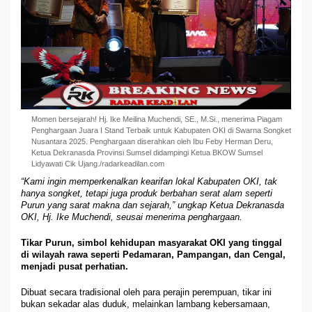
Momen bersejarah! Hj. Ike Meilina Muchendi, SE., M.Si., menerima Piagam
Penghargaan Juara I Stand Terbaik untuk Kabupaten OKI di Swarna Songket
Nusantara 2025. Penghargaan diserahkan oleh Ibu Feby Herman Deru,
Ketua Dekranasda Provinsi Sumsel didampingi Ketua BKOW Sumsel
Lidyawati Cik Ujang./radarkeadilan.com
“Kami ingin memperkenalkan kearifan lokal Kabupaten OKI, tak
hanya songket, tetapi juga produk berbahan serat alam seperti
Purun yang sarat makna dan sejarah,” ungkap Ketua Dekranasda
OKI, Hj. Ike Muchendi, seusai menerima penghargaan.
Tikar Purun, simbol kehidupan masyarakat OKI yang tinggal
di wilayah rawa seperti Pedamaran, Pampangan, dan Cengal,
menjadi pusat perhatian.
Dibuat secara tradisional oleh para perajin perempuan, tikar ini
bukan sekadar alas duduk, melainkan lambang kebersamaan,