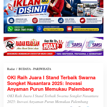
Radar
/
BUDAYA - PARIWISATA
O
K
OKI Raih Juara I Stand Terbaik Swarna
I
Songket Nusantara 2025: Inovasi
R
a
Anyaman Purun Memukau Palembang
i
h
OKI Raih Juara I Stand Terbaik Swarna Songket Nusantara
J
2025: Inovasi Anyaman Purun Memukau Palembang
u