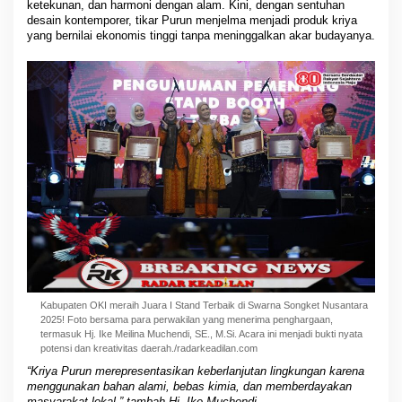
ketekunan, dan harmoni dengan alam. Kini, dengan sentuhan
desain kontemporer, tikar Purun menjelma menjadi produk kriya
yang bernilai ekonomis tinggi tanpa meninggalkan akar budayanya.
Kabupaten OKI meraih Juara I Stand Terbaik di Swarna Songket Nusantara
2025! Foto bersama para perwakilan yang menerima penghargaan,
termasuk Hj. Ike Meilina Muchendi, SE., M.Si. Acara ini menjadi bukti nyata
potensi dan kreativitas daerah./radarkeadilan.com
“Kriya Purun merepresentasikan keberlanjutan lingkungan karena
menggunakan bahan alami, bebas kimia, dan memberdayakan
masyarakat lokal,” tambah Hj. Ike Muchendi.