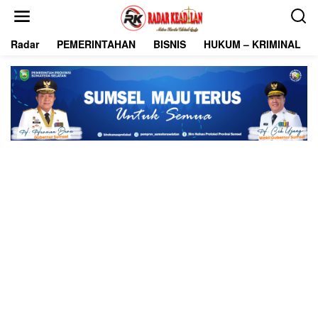
L
e
w
Radar
PEMERINTAHAN
BISNIS
HUKUM – KRIMINAL
a
t
i
k
e
k
o
n
t
e
n