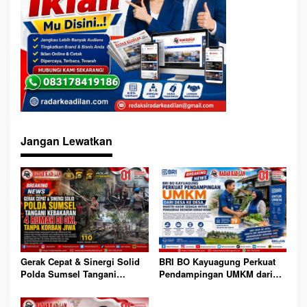
Jangan Lewatkan
Gerak Cepat & Sinergi Solid
BRI BO Kayuagung Perkuat
Polda Sumsel Tangani
Pendampingan UMKM dari
Kebakaran 4 Rumah di OKI,
Desa ke Desa, Mantri Hadir
Tanpa Korban Jiwa
Sebagai Mitra Penggerak