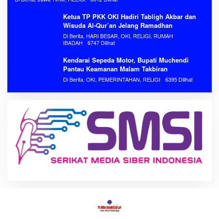
Ketua TP PKK OKI Hadiri Tabligh Akbar dan
Wisuda Al-Qur’an Jelang Ramadhan
Di Berita, HARI BESAR, OKI, RELIGI, RUMAH
IBADAH
6747 Dilihat
Kendarai Sepeda Motor, Bupati Muchendi
Pantau Keamanan Malam Takbiran
Di Berita, OKI, PEMERINTAHAN, RELIGI
6395 Dilihat