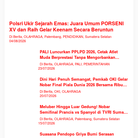
Polsri Ukir Sejarah Emas: Juara Umum PORSENI
XV dan Raih Gelar Keenam Secara Beruntun
Di Berita, OLAHRAGA, Palembang, PENDIDIKAN, Sumatera Selatan
04/08/2026
PALI Luncurkan PPLPD 2026, Cetak Atlet
Muda Berprestasi Tanpa Mengorbankan
Pendidikan
Di Berita, OLAHRAGA, PALI, PEMERINTAHAN
23/07/2026
Dini Hari Penuh Semangat, Pemkab OKI Gelar
Nobar Final Piala Dunia 2026 Bersama Ribuan
Warga
Di Berita, OKI, OLAHRAGA
20/07/2026
Meluber Hingga Luar Gedung! Nobar
Semifinal Prancis vs Spanyol di TVRI Sumsel
Memecahkan Rekor Antusiasme
Di Berita, OLAHRAGA, Palembang, Sumatera Selatan
15/07/2026
Suasana Pendopo Griya Bumi Serasan