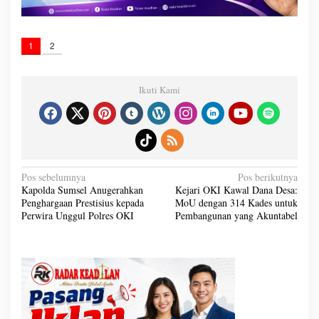
1
2
Ikuti Kami
N
Pos sebelumnya
Pos berikutnya
a
Kapolda Sumsel Anugerahkan
Kejari OKI Kawal Dana Desa:
v
Penghargaan Prestisius kepada
MoU dengan 314 Kades untuk
i
g
Perwira Unggul Polres OKI
Pembangunan yang Akuntabel
a
s
i
p
o
s