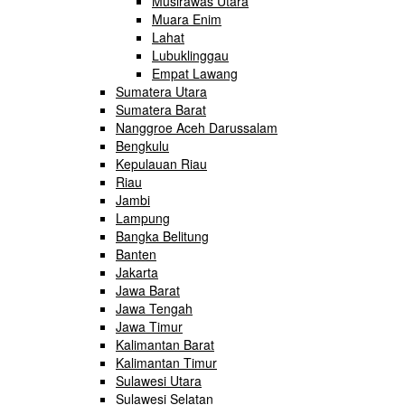
Musirawas Utara
Muara Enim
Lahat
Lubuklinggau
Empat Lawang
Sumatera Utara
Sumatera Barat
Nanggroe Aceh Darussalam
Bengkulu
Kepulauan Riau
Riau
Jambi
Lampung
Bangka Belitung
Banten
Jakarta
Jawa Barat
Jawa Tengah
Jawa Timur
Kalimantan Barat
Kalimantan Timur
Sulawesi Utara
Sulawesi Selatan