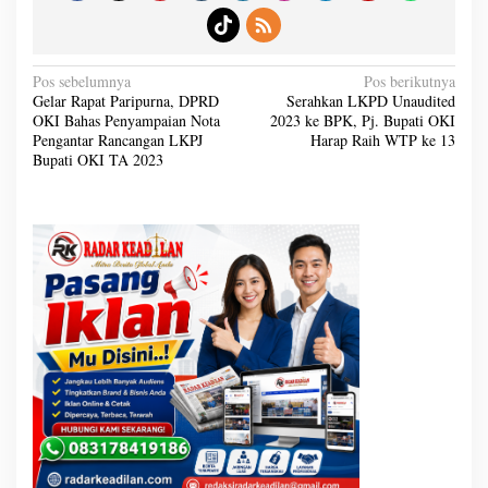
N
Pos sebelumnya
Pos berikutnya
a
Gelar Rapat Paripurna, DPRD
Serahkan LKPD Unaudited
v
OKI Bahas Penyampaian Nota
2023 ke BPK, Pj. Bupati OKI
i
g
Pengantar Rancangan LKPJ
Harap Raih WTP ke 13
a
Bupati OKI TA 2023
s
i
p
o
s