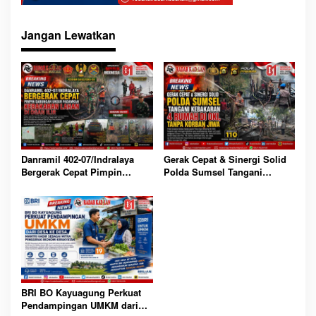
Jangan Lewatkan
Danramil 402-07/Indralaya
Gerak Cepat & Sinergi Solid
Bergerak Cepat Pimpin
Polda Sumsel Tangani
Gabungan Unsur Padamkan
Kebakaran 4 Rumah di OKI,
Kebakaran Lahan di Ogan Ilir
Tanpa Korban Jiwa
BRI BO Kayuagung Perkuat
Pendampingan UMKM dari