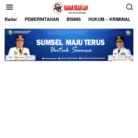
L
e
w
Radar
PEMERINTAHAN
BISNIS
HUKUM – KRIMINAL
a
t
i
k
e
k
o
n
t
e
n