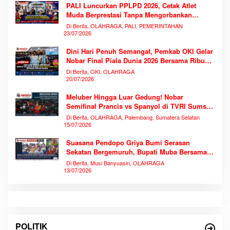
PALI Luncurkan PPLPD 2026, Cetak Atlet
Muda Berprestasi Tanpa Mengorbankan
Pendidikan
Di Berita, OLAHRAGA, PALI, PEMERINTAHAN
23/07/2026
Dini Hari Penuh Semangat, Pemkab OKI Gelar
Nobar Final Piala Dunia 2026 Bersama Ribuan
Warga
Di Berita, OKI, OLAHRAGA
20/07/2026
Meluber Hingga Luar Gedung! Nobar
Semifinal Prancis vs Spanyol di TVRI Sumsel
Memecahkan Rekor Antusiasme
Di Berita, OLAHRAGA, Palembang, Sumatera Selatan
15/07/2026
Suasana Pendopo Griya Bumi Serasan
Sekatan Bergemuruh, Bupati Muba Bersama
Ribuan Warga Nobar Laga Bersejarah Piala
Di Berita, Musi Banyuasin, OLAHRAGA
Dunia 2026
13/07/2026
POLITIK