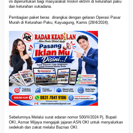
s
ini diperuntukan bagi masyarakat miskin ektrim di kelurahan paku
dan kelurahan sukadana.
t
r
i
Pembagian paket beras dirangkai dengan gelaran Operasi Pasar
Murah di Kelurahan Paku, Kayuagung, Kamis (28/4/2024).
m
Sebelumnya Melalui surat edaran nomor 500/II/2024 Pj. Bupati
OKI, Asmar Wijaya mengajak jajaran ASN OKI untuk menyalurkan
sedekah dan zakat melalui Baznas OKI.