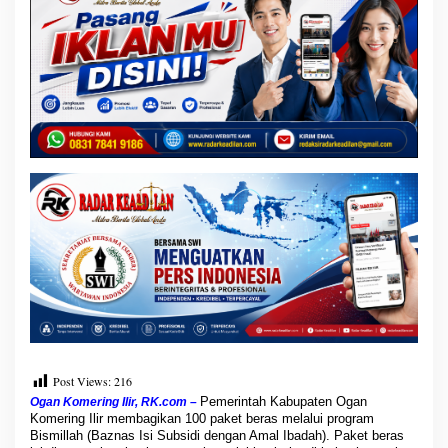
a
s
U
n
t
u
k
M
a
s
y
a
r
a
k
a
t
M
i
s
k
Post Views:
216
i
n
Pemerintah Kabupaten Ogan
Ogan Komering Ilir, RK.com –
E
Komering Ilir membagikan 100 paket beras melalui program
k
Bismillah (Baznas Isi Subsidi dengan Amal Ibadah). Paket beras