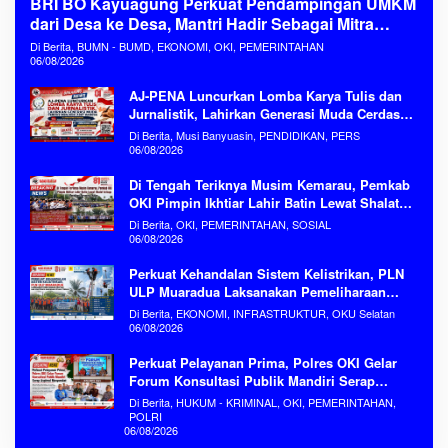
BRI BO Kayuagung Perkuat Pendampingan UMKM
dari Desa ke Desa, Mantri Hadir Sebagai Mitra
Penggerak Ekonomi Kerakyatan
Di Berita, BUMN - BUMD, EKONOMI, OKI, PEMERINTAHAN
06/08/2026
AJ-PENA Luncurkan Lomba Karya Tulis dan
Jurnalistik, Lahirkan Generasi Muda Cerdas
Menjaga Aset Bangsa
Di Berita, Musi Banyuasin, PENDIDIKAN, PERS
06/08/2026
Di Tengah Teriknya Musim Kemarau, Pemkab
OKI Pimpin Ikhtiar Lahir Batin Lewat Shalat
Istisqa Memohon Turunnya Hujan
Di Berita, OKI, PEMERINTAHAN, SOSIAL
06/08/2026
Perkuat Kehandalan Sistem Kelistrikan, PLN
ULP Muaradua Laksanakan Pemeliharaan
ROW dan HAR Konstruksi Gabungan Secara
Di Berita, EKONOMI, INFRASTRUKTUR, OKU Selatan
Terpadu
06/08/2026
Perkuat Pelayanan Prima, Polres OKI Gelar
Forum Konsultasi Publik Mandiri Serap
Aspirasi Masyarakat
Di Berita, HUKUM - KRIMINAL, OKI, PEMERINTAHAN,
POLRI
06/08/2026