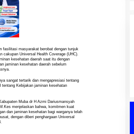
n fasilitasi masyarakat berobat dengan tunjuk
n cakupan Universal Health Coverage (UHC).
jaminan kesehatan daerah saat itu dengan
PWI Sumsel Tindak Lanjut
DPRD Muba
an jaminan kesehatan daerah sebelum
Keputusan Pusat, Ishak Nasroni
aripurna,
asnya.
Ditunjuk Pimpin PWI OKU Selatan
at Siap Jadi
Di Berita, OKU Selatan, Palembang, PENDIDIKAN,
nyuasin, PEMERINTAHAN,
Siapkan Konferkap IV
PERS, PWI, Sumatera Selatan
|
03/08/2026
nan Daerah
|
04/08/2026
a sangat tertarik dan mengapresiasi tentang
 tentang Kebijakan jaminan kesehatan
 Kabupaten Muba dr H Azmi Dariusmansyah
, M.Kes menjelaskan bahwa, komitmen kuat
an dan jaminan kesehatan bagi warganya telah
pusat, dengan diberi penghargaan Universal
.