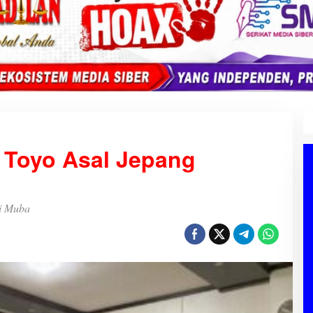
s Toyo Asal Jepang
gi Muba