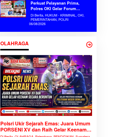
Perkuat Pelayanan Prima,
Polres OKI Gelar Forum
Konsultasi Publik Mandiri Serap
Di Berita, HUKUM - KRIMINAL, OKI,
Aspirasi Masyarakat
PEMERINTAHAN, POLRI
06/08/2026
OLAHRAGA
Polsri Ukir Sejarah Emas: Juara Umum
PORSENI XV dan Raih Gelar Keenam
Secara Beruntun
Di Berita, OLAHRAGA, Palembang, PENDIDIKAN, Sumatera