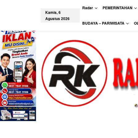
L
Radar
PEMERINTAHAN
e
Kamis, 6
w
Agustus 2026
a
tutup
BUDAYA – PARIWISATA
O
t
i
k
e
k
o
n
t
e
n