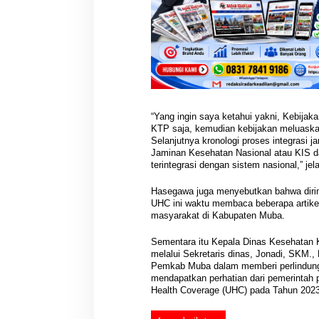
“Yang ingin saya ketahui yakni, Kebijaka
KTP saja, kemudian kebijakan meluaska
Selanjutnya kronologi proses integrasi 
Hasil Reses III 
Jaminan Kesehatan Nasional atau KIS d
Disampaikan ke P
terintegrasi dengan sistem nasional,” jel
Aspirasi Masyarak
Di Berita, DPRD, Musi Ba
Acuan Pembangu
POLITIK, Sumatera Selatan
Hasegawa juga menyebutkan bahwa diriny
UHC ini waktu membaca beberapa artikel
masyarakat di Kabupaten Muba.
Sementara itu Kepala Dinas Kesehatan
melalui Sekretaris dinas, Jonadi, SKM.
Pemkab Muba dalam memberi perlindung
mendapatkan perhatian dari pemerintah 
Health Coverage (UHC) pada Tahun 2023