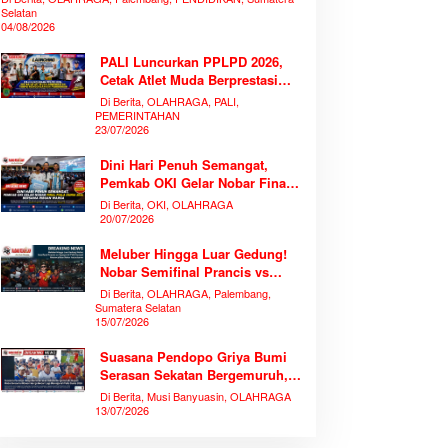
Selatan
04/08/2026
PALI Luncurkan PPLPD 2026,
Cetak Atlet Muda Berprestasi
Tanpa Mengorbankan
Di Berita, OLAHRAGA, PALI,
Pendidikan
PEMERINTAHAN
23/07/2026
Dini Hari Penuh Semangat,
Pemkab OKI Gelar Nobar Final
Piala Dunia 2026 Bersama
Di Berita, OKI, OLAHRAGA
Ribuan Warga
20/07/2026
Meluber Hingga Luar Gedung!
Nobar Semifinal Prancis vs
Spanyol di TVRI Sumsel
Di Berita, OLAHRAGA, Palembang,
Memecahkan Rekor Antusiasme
Sumatera Selatan
15/07/2026
Suasana Pendopo Griya Bumi
Serasan Sekatan Bergemuruh,
Bupati Muba Bersama Ribuan
Di Berita, Musi Banyuasin, OLAHRAGA
Warga Nobar Laga Bersejarah
13/07/2026
Piala Dunia 2026