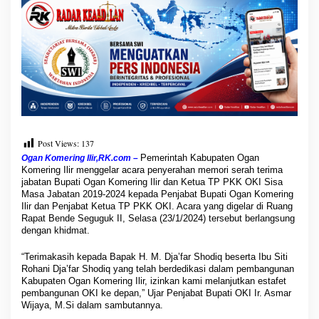
d
a
n
W
a
k
i
l
B
u
p
Post Views:
137
a
t
Pemerintah Kabupaten Ogan
Ogan Komering Ilir,RK.com –
i
Komering Ilir menggelar acara penyerahan memori serah terima
O
jabatan Bupati Ogan Komering Ilir dan Ketua TP PKK OKI Sisa
Masa Jabatan 2019-2024 kepada Penjabat Bupati Ogan Komering
K
Ilir dan Penjabat Ketua TP PKK OKI. Acara yang digelar di Ruang
I
Rapat Bende Seguguk II, Selasa (23/1/2024) tersebut berlangsung
P
dengan khidmat.
e
r
“Terimakasih kepada Bapak H. M. Dja’far Shodiq beserta Ibu Siti
i
Rohani Dja’far Shodiq yang telah berdedikasi dalam pembangunan
o
Kabupaten Ogan Komering Ilir, izinkan kami melanjutkan estafet
d
pembangunan OKI ke depan,” Ujar Penjabat Bupati OKI Ir. Asmar
e
Wijaya, M.Si dalam sambutannya.
2