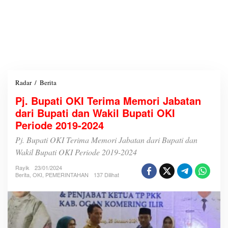
Radar
/
Berita
P
j
Pj. Bupati OKI Terima Memori Jabatan
.
dari Bupati dan Wakil Bupati OKI
B
u
Periode 2019-2024
p
a
Pj. Bupati OKI Terima Memori Jabatan dari Bupati dan
t
Wakil Bupati OKI Periode 2019-2024
i
O
Rayik
23/01/2024
K
Berita
,
OKI
,
PEMERINTAHAN
137 Dilihat
I
T
e
r
i