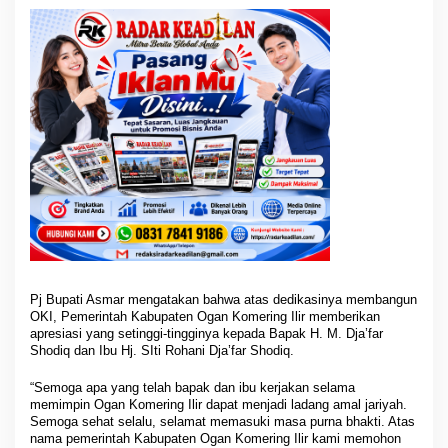
0
1
9
-
2
0
2
4
Pj Bupati Asmar mengatakan bahwa atas dedikasinya membangun
OKI, Pemerintah Kabupaten Ogan Komering Ilir memberikan
apresiasi yang setinggi-tingginya kepada Bapak H. M. Dja’far
Shodiq dan Ibu Hj. SIti Rohani Dja’far Shodiq.
“Semoga apa yang telah bapak dan ibu kerjakan selama
memimpin Ogan Komering Ilir dapat menjadi ladang amal jariyah.
Semoga sehat selalu, selamat memasuki masa purna bhakti. Atas
nama pemerintah Kabupaten Ogan Komering Ilir kami memohon