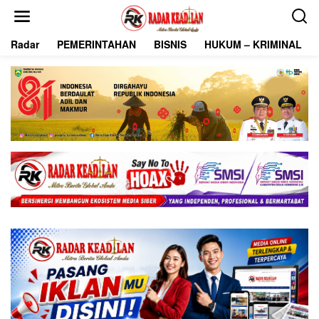
L
e
w
Radar
PEMERINTAHAN
BISNIS
HUKUM – KRIMINAL
a
t
i
k
e
k
o
n
t
e
n