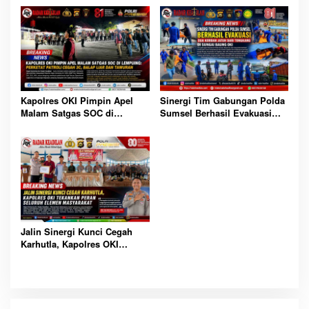
Sinergi Tim Gabungan Polda
Kapolres OKI Pimpin Apel
Sumsel Berhasil Evakuasi
Malam Satgas SOC di
Dua Korban Jatuh dari
Lempuing: Perketat Patroli
Tongkang di Sungai Baung
Cegah 3C, Balap Liar dan
OKI
Tawuran
Jalin Sinergi Kunci Cegah
Karhutla, Kapolres OKI
Tekankan Peran Seluruh
Elemen Masyarakat