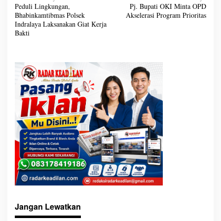
a
Peduli Lingkungan,
Pj. Bupati OKI Minta OPD
v
Bhabinkamtibmas Polsek
Akselerasi Program Prioritas
i
g
Indralaya Laksanakan Giat Kerja
a
Bakti
s
i
p
o
s
Jangan Lewatkan