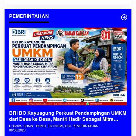
PEMERINTAHAN
BRI BO Kayuagung Perkuat Pendampingan UMKM
dari Desa ke Desa, Mantri Hadir Sebagai Mitra
Penggerak Ekonomi Kerakyatan
Di Berita, BUMN - BUMD, EKONOMI, OKI, PEMERINTAHAN
06/08/2026