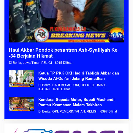
Haul Akbar Pondok pesantren Ash-Syafiiyah Ke
-34 Berjalan Hikmat
Di Berita, Jawa Timur, RELIGI
8015 Dilihat
Ketua TP PKK OKI Hadiri Tabligh Akbar dan
Wisuda Al-Qur’an Jelang Ramadhan
Di Berita, HARI BESAR, OKI, RELIGI, RUMAH
IBADAH
6749 Dilihat
Kendarai Sepeda Motor, Bupati Muchendi
Pantau Keamanan Malam Takbiran
Di Berita, OKI, PEMERINTAHAN, RELIGI
6397 Dilihat