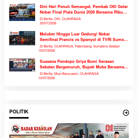
Dini Hari Penuh Semangat, Pemkab OKI Gelar
Nobar Final Piala Dunia 2026 Bersama Ribuan
Warga
Di Berita, OKI, OLAHRAGA
20/07/2026
Meluber Hingga Luar Gedung! Nobar
Semifinal Prancis vs Spanyol di TVRI Sumsel
Memecahkan Rekor Antusiasme
Di Berita, OLAHRAGA, Palembang, Sumatera Selatan
15/07/2026
Suasana Pendopo Griya Bumi Serasan
Sekatan Bergemuruh, Bupati Muba Bersama
Ribuan Warga Nobar Laga Bersejarah Piala
Di Berita, Musi Banyuasin, OLAHRAGA
Dunia 2026
13/07/2026
POLITIK