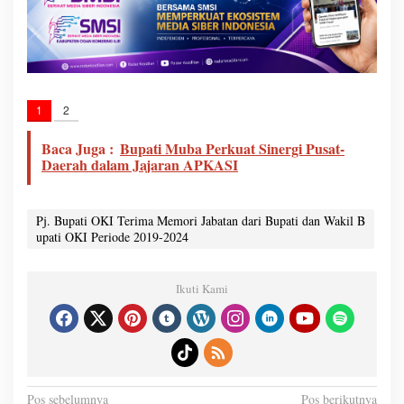
1
2
Baca Juga :
Bupati Muba Perkuat Sinergi Pusat-
Daerah dalam Jajaran APKASI
Pj. Bupati OKI Terima Memori Jabatan dari Bupati dan Wakil B
upati OKI Periode 2019-2024
Ikuti Kami
N
Pos sebelumnya
Pos berikutnya