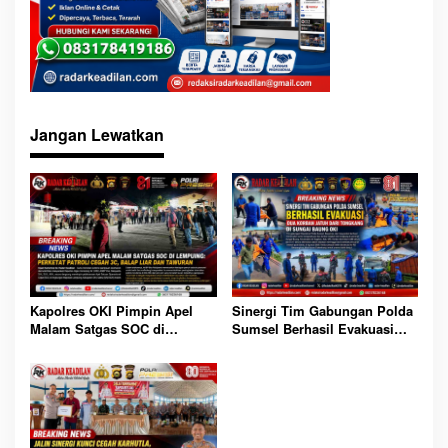
Jangan Lewatkan
Sinergi Tim Gabungan Polda
Kapolres OKI Pimpin Apel
Sumsel Berhasil Evakuasi
Malam Satgas SOC di
Dua Korban Jatuh dari
Lempuing: Perketat Patroli
Tongkang di Sungai Baung
Cegah 3C, Balap Liar dan
OKI
Tawuran