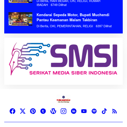
Di Berita, HARI BESAR, OKI, RELIGI, RUMAH
IBADAH
6749 Dilihat
Kendarai Sepeda Motor, Bupati Muchendi
Pantau Keamanan Malam Takbiran
Di Berita, OKI, PEMERINTAHAN, RELIGI
6397 Dilihat