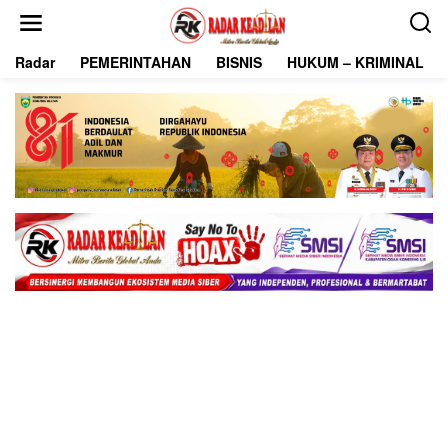
L
e
w
Radar
PEMERINTAHAN
BISNIS
HUKUM – KRIMINAL
a
t
i
k
e
k
o
n
t
e
n