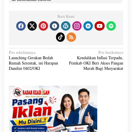
Ikuti Kami
N
Pos sebelumnya
Pos berikutnya
a
Launching Gerakan Bedah
Kendalikan Inflasi Terpadu,
v
Rumah Serentak, ini Harapan
Pemkab OKI Beri Akses Pangan
i
g
Dandim 0402/OKI
Murah Bagi Masyarakat
a
s
i
p
o
s