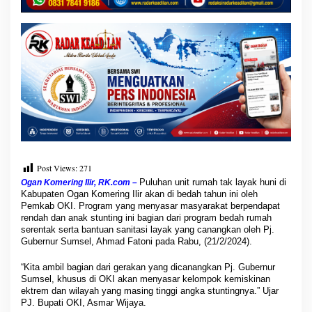
n
t
i
n
g
d
a
n
K
e
m
i
s
Post Views:
271
k
i
Puluhan unit rumah tak layak huni di
Ogan Komering Ilir, RK.com –
n
Kabupaten Ogan Komering Ilir akan di bedah tahun ini oleh
a
Pemkab OKI. Program yang menyasar masyarakat berpendapat
rendah dan anak stunting ini bagian dari program bedah rumah
n
serentak serta bantuan sanitasi layak yang canangkan oleh Pj.
E
Gubernur Sumsel, Ahmad Fatoni pada Rabu, (21/2/2024).
k
s
“Kita ambil bagian dari gerakan yang dicanangkan Pj. Gubernur
t
Sumsel, khusus di OKI akan menyasar kelompok kemiskinan
r
ektrem dan wilayah yang masing tinggi angka stuntingnya.” Ujar
i
PJ. Bupati OKI, Asmar Wijaya.
m