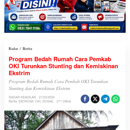
Radar
/
Berita
P
r
Program Bedah Rumah Cara Pemkab
o
OKI Turunkan Stunting dan Kemiskinan
g
r
Ekstrim
a
m
Program Bedah Rumah Cara Pemkab OKI Turunkan
B
Stunting dan Kemiskinan Ekstrim
e
d
RADAR KEADILAN
21/02/2024
a
Berita
,
EKONOMI
,
OKI
,
SOSIAL
271 Dilihat
h
R
u
m
a