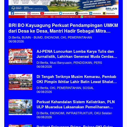
BRI BO Kayuagung Perkuat Pendampingan UMKM
dari Desa ke Desa, Mantri Hadir Sebagai Mitra
Penggerak Ekonomi Kerakyatan
Di Berita, BUMN - BUMD, EKONOMI, OKI, PEMERINTAHAN
06/08/2026
AJ-PENA Luncurkan Lomba Karya Tulis dan
Jurnalistik, Lahirkan Generasi Muda Cerdas
Menjaga Aset Bangsa
Di Berita, Musi Banyuasin, PENDIDIKAN, PERS
06/08/2026
Di Tengah Teriknya Musim Kemarau, Pemkab
OKI Pimpin Ikhtiar Lahir Batin Lewat Shalat
Istisqa Memohon Turunnya Hujan
Di Berita, OKI, PEMERINTAHAN, SOSIAL
06/08/2026
Perkuat Kehandalan Sistem Kelistrikan, PLN
ULP Muaradua Laksanakan Pemeliharaan
ROW dan HAR Konstruksi Gabungan Secara
Di Berita, EKONOMI, INFRASTRUKTUR, OKU Selatan
Terpadu
06/08/2026
Perkuat Pelayanan Prima, Polres OKI Gelar