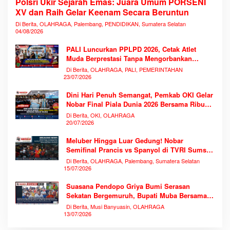
Polsri Ukir Sejarah Emas: Juara Umum PORSENI
XV dan Raih Gelar Keenam Secara Beruntun
Di Berita, OLAHRAGA, Palembang, PENDIDIKAN, Sumatera Selatan
04/08/2026
PALI Luncurkan PPLPD 2026, Cetak Atlet
Muda Berprestasi Tanpa Mengorbankan
Pendidikan
Di Berita, OLAHRAGA, PALI, PEMERINTAHAN
23/07/2026
Dini Hari Penuh Semangat, Pemkab OKI Gelar
Nobar Final Piala Dunia 2026 Bersama Ribuan
Warga
Di Berita, OKI, OLAHRAGA
20/07/2026
Meluber Hingga Luar Gedung! Nobar
Semifinal Prancis vs Spanyol di TVRI Sumsel
Memecahkan Rekor Antusiasme
Di Berita, OLAHRAGA, Palembang, Sumatera Selatan
15/07/2026
Suasana Pendopo Griya Bumi Serasan
Sekatan Bergemuruh, Bupati Muba Bersama
Ribuan Warga Nobar Laga Bersejarah Piala
Di Berita, Musi Banyuasin, OLAHRAGA
Dunia 2026
13/07/2026