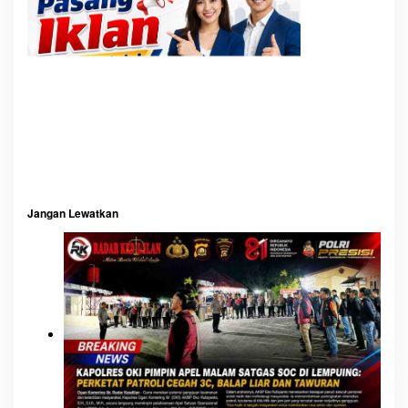
p
o
s
Jangan Lewatkan