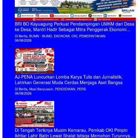
BRI BO Kayuagung Perkuat Pendampingan UMKM dari Desa
ke Desa, Mantri Hadir Sebagai Mitra Penggerak Ekonomi
Kerakyatan
Di Berita, BUMN - BUMD, EKONOMI, OKI, PEMERINTAHAN
06/08/2026
AJ-PENA Luncurkan Lomba Karya Tulis dan Jurnalistik,
Lahirkan Generasi Muda Cerdas Menjaga Aset Bangsa
Di Berita, Musi Banyuasin, PENDIDIKAN, PERS
06/08/2026
Di Tengah Teriknya Musim Kemarau, Pemkab OKI Pimpin
Ikhtiar Lahir Batin Lewat Shalat Istisqa Memohon Turunnya