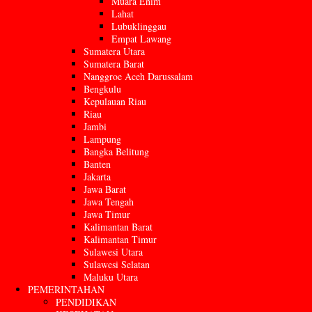
Muara Enim
Lahat
Lubuklinggau
Empat Lawang
Sumatera Utara
Sumatera Barat
Nanggroe Aceh Darussalam
Bengkulu
Kepulauan Riau
Riau
Jambi
Lampung
Bangka Belitung
Banten
Jakarta
Jawa Barat
Jawa Tengah
Jawa Timur
Kalimantan Barat
Kalimantan Timur
Sulawesi Utara
Sulawesi Selatan
Maluku Utara
PEMERINTAHAN
PENDIDIKAN