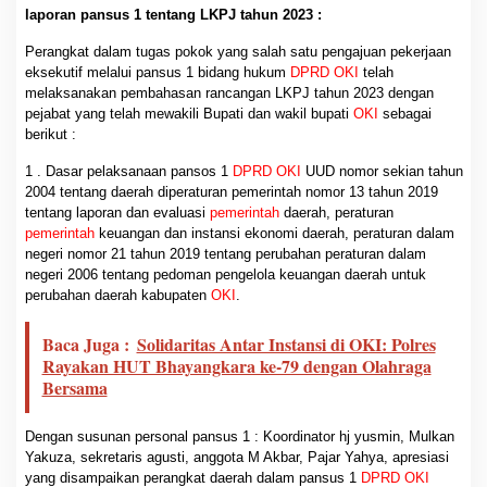
laporan pansus 1 tentang LKPJ tahun 2023 :
Perangkat dalam tugas pokok yang salah satu pengajuan pekerjaan
eksekutif melalui pansus 1 bidang hukum
DPRD OKI
telah
melaksanakan pembahasan rancangan LKPJ tahun 2023 dengan
pejabat yang telah mewakili Bupati dan wakil bupati
OKI
sebagai
berikut :
1 . Dasar pelaksanaan pansos 1
DPRD OKI
UUD nomor sekian tahun
2004 tentang daerah diperaturan pemerintah nomor 13 tahun 2019
tentang laporan dan evaluasi
pemerintah
daerah, peraturan
pemerintah
keuangan dan instansi ekonomi daerah, peraturan dalam
negeri nomor 21 tahun 2019 tentang perubahan peraturan dalam
negeri 2006 tentang pedoman pengelola keuangan daerah untuk
perubahan daerah kabupaten
OKI
.
Baca Juga :
Solidaritas Antar Instansi di OKI: Polres
Rayakan HUT Bhayangkara ke-79 dengan Olahraga
Bersama
Dengan susunan personal pansus 1 : Koordinator hj yusmin, Mulkan
Yakuza, sekretaris agusti, anggota M Akbar, Pajar Yahya, apresiasi
yang disampaikan perangkat daerah dalam pansus 1
DPRD OKI