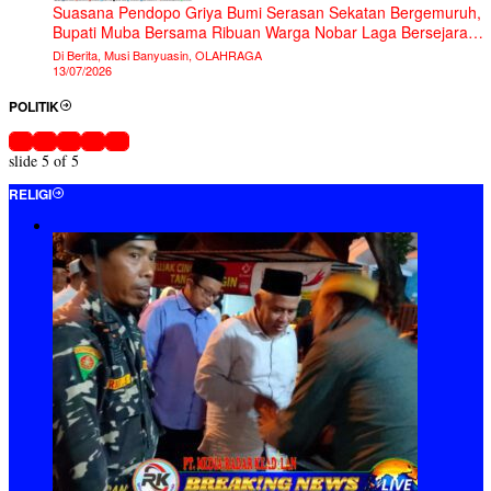
Suasana Pendopo Griya Bumi Serasan Sekatan Bergemuruh,
Bupati Muba Bersama Ribuan Warga Nobar Laga Bersejarah
Piala Dunia 2026
Di Berita, Musi Banyuasin, OLAHRAGA
13/07/2026
POLITIK
slide
5
of 5
RELIGI