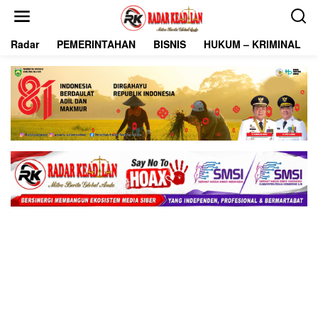
L
e
w
Radar
PEMERINTAHAN
BISNIS
HUKUM – KRIMINAL
a
t
i
k
e
k
o
n
t
e
n