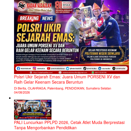
Polsri Ukir Sejarah Emas: Juara Umum PORSENI XV dan
Raih Gelar Keenam Secara Beruntun
Di Berita, OLAHRAGA, Palembang, PENDIDIKAN, Sumatera Selatan
04/08/2026
PALI Luncurkan PPLPD 2026, Cetak Atlet Muda Berprestasi
Tanpa Mengorbankan Pendidikan