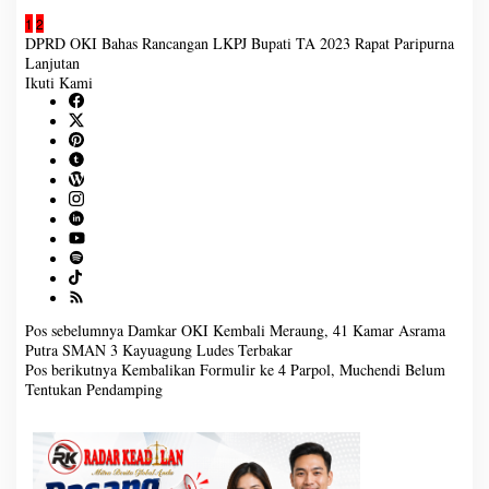
1
2
DPRD OKI Bahas Rancangan LKPJ Bupati TA 2023
Rapat Paripurna
Lanjutan
Ikuti Kami
Pos sebelumnya
Damkar OKI Kembali Meraung, 41 Kamar Asrama
N
Putra SMAN 3 Kayuagung Ludes Terbakar
a
Pos berikutnya
Kembalikan Formulir ke 4 Parpol, Muchendi Belum
v
Tentukan Pendamping
i
g
a
s
i