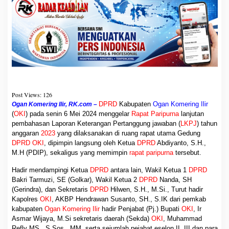
g
a
n
L
K
P
J
B
u
p
Post Views:
126
a
DPRD
Kabupaten
Ogan Komering Ilir
Ogan Komering Ilir, RK.com –
t
(
OKI
) pada senin 6 Mei 2024 menggelar
Rapat Paripurna
lanjutan
i
pembahasan Laporan Keterangan Pertanggung jawaban (
LKPJ
) tahun
T
A
anggaran
2023
yang dilaksanakan di ruang rapat utama Gedung
2
DPRD OKI
, dipimpin langsung oleh Ketua
DPRD
Abdiyanto, S.H.,
0
M.H (PDIP), sekaligus yang memimpin
rapat paripurna
tersebut.
2
3
Hadir mendampingi Ketua
DPRD
antara lain, Wakil Ketua 1
DPRD
Bakri Tarmuzi, SE (Golkar), Wakil Ketua 2
DPRD
Nanda, SH
(Gerindra), dan Sekretaris
DPRD
Hilwen, S.H., M.Si., Turut hadir
Kapolres
OKI
, AKBP Hendrawan Susanto, SH., S.IK dari pemkab
kabupaten
Ogan Komering Ilir
hadir Penjabat (Pj.) Bupati
OKI
, Ir
Asmar Wijaya, M.Si sekretaris daerah (Sekda)
OKI
, Muhammad
Refly MS., S.Sos., MM, serta sejumlah pejabat eselon II, III dan para