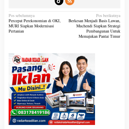
N
Pos sebelumnya
Pos berikutnya
a
Percepat Perekonomian di OKI,
Berkesan Menjadi Basis Lawan,
v
MURI Siapkan Modernisasi
Muchendi Siapkan Strategi
i
g
Pertanian
Pembangunan Untuk
a
Memajukan Pantai Timur
s
i
p
o
s