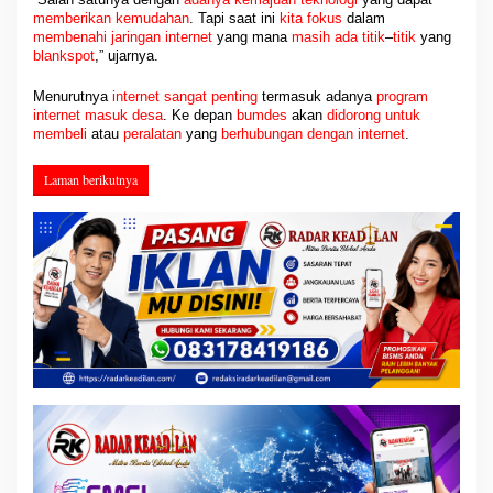
memberikan kemudahan
. Tapi saat ini
kita fokus
dalam
membenahi jaringan internet
yang mana
masih ada titik
–
titik
yang
blankspot
,” ujarnya.
Menurutnya
internet sangat penting
termasuk adanya
program
internet
masuk desa
. Ke depan
bumdes
akan
didorong untuk
membeli
atau
peralatan
yang
berhubungan dengan internet
.
Laman berikutnya