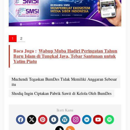
1
2
Baca Juga :
Wabup Muba Hadiri Peringatan Tahun
Baru Islam di Tungkal Jaya, Tebar Santunan untuk
Yatim Piatu
Muchendi Tegaskan BumDes Tidak Memiliki Anggaran Sebesar
itu
Shodiq Ingin Ciptakan Pabrik Sawit di Kelola Oleh BumDes
Ikuti Kami