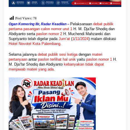
g
a
s
k
Post Views:
78
a
Pelaksanaan
debat
publik
Ogan Komering Ilir, Radar Keadilan –
n
pertama
pasangan calon nomor urut 1
H. M. Dja’far Shodiq dan
B
Abdiyanto serta
paslon nomor 2
H. Muchendi Mahzareki dan
u
Supriyanto telah digelar pada
Jum
‘
at
(
1
/
11
/
2024
) malam dilokasi
m
Hotel Novotel Kota
Palembang
.
D
e
Selama jalannya
debat publik sesi ketiga
dengan
materi
s
pertanyaan
antar
paslon
terlihat hal unik
yaitu
paslon nomor 1
H.
T
M. Dja’far Shodiq dan Abdiyanto
kebanyakan tidak dapat
i
menjawab
materi yang ada
.
d
a
k
M
e
m
i
l
i
k
i