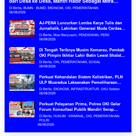
dari Desa ke Desa, Mantri Hadir Sebagai Mitra
Penggerak Ekonomi Kerakyatan
Di Berita, BUMN - BUMD, EKONOMI, OKI, PEMERINTAHAN
06/08/2026
AJ-PENA Luncurkan Lomba Karya Tulis dan
Jurnalistik, Lahirkan Generasi Muda Cerdas
Menjaga Aset Bangsa
Di Berita, Musi Banyuasin, PENDIDIKAN, PERS
06/08/2026
Di Tengah Teriknya Musim Kemarau, Pemkab
OKI Pimpin Ikhtiar Lahir Batin Lewat Shalat
Istisqa Memohon Turunnya Hujan
Di Berita, OKI, PEMERINTAHAN, SOSIAL
06/08/2026
Perkuat Kehandalan Sistem Kelistrikan, PLN
ULP Muaradua Laksanakan Pemeliharaan
ROW dan HAR Konstruksi Gabungan Secara
Di Berita, EKONOMI, INFRASTRUKTUR, OKU Selatan
Terpadu
06/08/2026
Perkuat Pelayanan Prima, Polres OKI Gelar
Forum Konsultasi Publik Mandiri Serap
Aspirasi Masyarakat
Di Berita, HUKUM - KRIMINAL, OKI, PEMERINTAHAN,
POLRI
06/08/2026