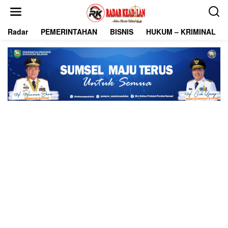
L
e
w
Radar
PEMERINTAHAN
BISNIS
HUKUM – KRIMINAL
a
t
i
k
e
k
o
n
t
e
n