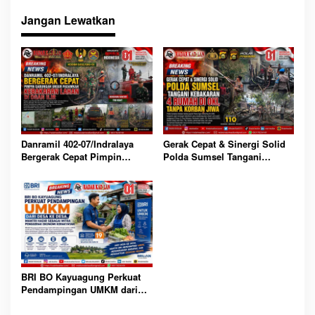
Jangan Lewatkan
Danramil 402-07/Indralaya
Gerak Cepat & Sinergi Solid
Bergerak Cepat Pimpin
Polda Sumsel Tangani
Gabungan Unsur Padamkan
Kebakaran 4 Rumah di OKI,
Kebakaran Lahan di Ogan Ilir
Tanpa Korban Jiwa
BRI BO Kayuagung Perkuat
Pendampingan UMKM dari
Desa ke Desa, Mantri Hadir
Sebagai Mitra Penggerak