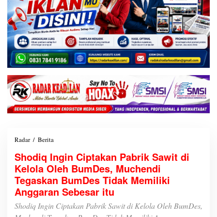
Radar
/
Berita
S
h
Shodiq Ingin Ciptakan Pabrik Sawit di
o
Kelola Oleh BumDes, Muchendi
d
i
Tegaskan BumDes Tidak Memiliki
q
Anggaran Sebesar itu
I
n
Shodiq Ingin Ciptakan Pabrik Sawit di Kelola Oleh BumDes,
g