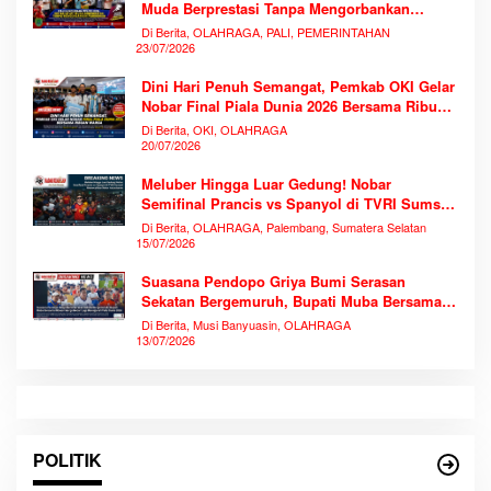
Muda Berprestasi Tanpa Mengorbankan
Pendidikan
Di Berita, OLAHRAGA, PALI, PEMERINTAHAN
23/07/2026
Dini Hari Penuh Semangat, Pemkab OKI Gelar
Nobar Final Piala Dunia 2026 Bersama Ribuan
Warga
Di Berita, OKI, OLAHRAGA
20/07/2026
Meluber Hingga Luar Gedung! Nobar
Semifinal Prancis vs Spanyol di TVRI Sumsel
Memecahkan Rekor Antusiasme
Di Berita, OLAHRAGA, Palembang, Sumatera Selatan
15/07/2026
Suasana Pendopo Griya Bumi Serasan
Sekatan Bergemuruh, Bupati Muba Bersama
Ribuan Warga Nobar Laga Bersejarah Piala
Di Berita, Musi Banyuasin, OLAHRAGA
Dunia 2026
13/07/2026
POLITIK