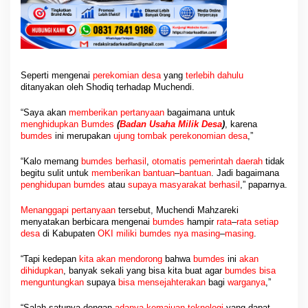
A
n
g
g
a
r
Seperti mengenai
perekomian desa
yang
terlebih dahulu
a
ditanyakan oleh Shodiq terhadap Muchendi.
n
S
“Saya akan
memberikan pertanyaan
bagaimana untuk
e
menghidupkan
Bumdes
(
Badan Usaha Milik Desa
)
, karena
b
bumdes
ini merupakan
ujung
tombak perekonomian desa
,”
e
s
“Kalo memang
bumdes berhasil
,
otomatis pemerintah daerah
tidak
a
begitu sulit untuk
memberikan bantuan
–
bantuan
. Jadi bagaimana
r
penghidupan
bumdes
atau
supaya masyarakat
berhasil
,” paparnya.
i
t
Menanggapi pertanyaan
tersebut, Muchendi Mahzareki
u
menyatakan berbicara mengenai
bumdes
hampir
rata
–
rata setiap
desa
di Kabupaten
OKI
miliki
bumdes nya masing
–
masing
.
“Tapi kedepan
kita akan mendorong
bahwa
bumdes
ini
akan
dihidupkan
, banyak sekali yang bisa kita buat agar
bumdes bisa
menguntungkan
supaya
bisa mensejahterakan
bagi
warganya
,”
“Salah satunya dengan
adanya kemajuan
teknologi
yang dapat