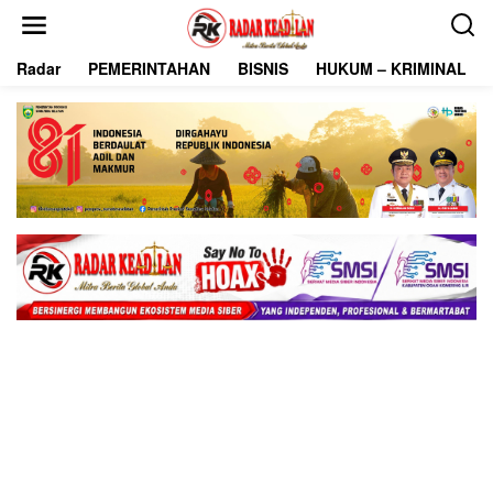
L
e
w
Radar
PEMERINTAHAN
BISNIS
HUKUM – KRIMINAL
a
t
i
k
e
k
o
n
t
e
n