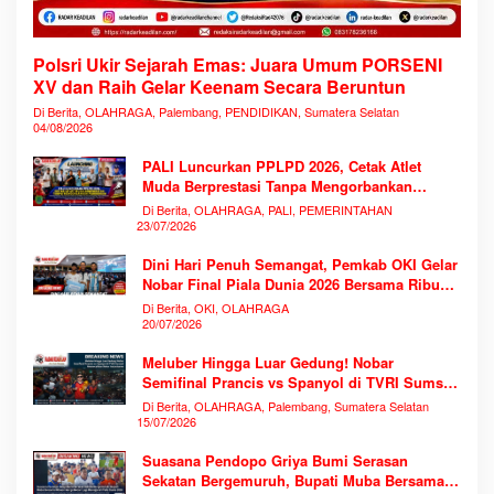
Polsri Ukir Sejarah Emas: Juara Umum PORSENI
XV dan Raih Gelar Keenam Secara Beruntun
Di Berita, OLAHRAGA, Palembang, PENDIDIKAN, Sumatera Selatan
04/08/2026
PALI Luncurkan PPLPD 2026, Cetak Atlet
Muda Berprestasi Tanpa Mengorbankan
Pendidikan
Di Berita, OLAHRAGA, PALI, PEMERINTAHAN
23/07/2026
Dini Hari Penuh Semangat, Pemkab OKI Gelar
Nobar Final Piala Dunia 2026 Bersama Ribuan
Warga
Di Berita, OKI, OLAHRAGA
20/07/2026
Meluber Hingga Luar Gedung! Nobar
Semifinal Prancis vs Spanyol di TVRI Sumsel
Memecahkan Rekor Antusiasme
Di Berita, OLAHRAGA, Palembang, Sumatera Selatan
15/07/2026
Suasana Pendopo Griya Bumi Serasan
Sekatan Bergemuruh, Bupati Muba Bersama