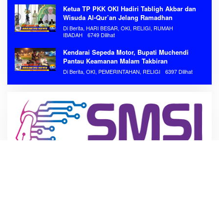
Ketua TP PKK OKI Hadiri Tabligh Akbar dan
Wisuda Al-Qur’an Jelang Ramadhan
Di Berita, HARI BESAR, OKI, RELIGI, RUMAH
IBADAH
6749 Dilihat
Kendarai Sepeda Motor, Bupati Muchendi
Pantau Keamanan Malam Takbiran
Di Berita, OKI, PEMERINTAHAN, RELIGI
6397 Dilihat