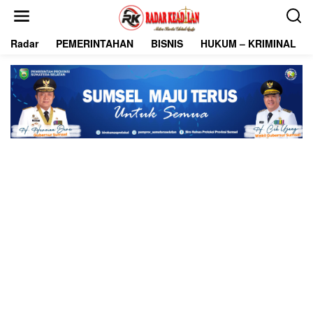
L
e
w
Radar
PEMERINTAHAN
BISNIS
HUKUM – KRIMINAL
a
t
i
k
e
k
o
n
t
e
n