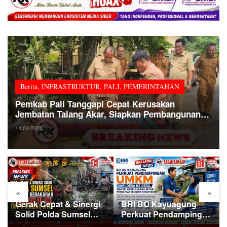
Berita
,
INFRASTRUKTUR
,
PALI
,
PEMERINTAHAN
Pemkab Pali Tanggapi Cepat Kerusakan
Jembatan Talang Akar, Siapkan Pembangunan
Permanen
14/04/2026
«
»
Gerak Cepat & Sinergi
BRI BO Kayuagung
Solid Polda Sumsel
Perkuat Pendampingan
Tangani Kebakaran 4
UMKM dari Desa ke