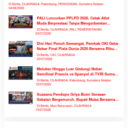
Di Berita, OLAHRAGA, Palembang, PENDIDIKAN, Sumatera Selatan
04/08/2026
PALI Luncurkan PPLPD 2026, Cetak Atlet
Muda Berprestasi Tanpa Mengorbankan
Pendidikan
Di Berita, OLAHRAGA, PALI, PEMERINTAHAN
23/07/2026
Dini Hari Penuh Semangat, Pemkab OKI Gelar
Nobar Final Piala Dunia 2026 Bersama Ribuan
Warga
Di Berita, OKI, OLAHRAGA
20/07/2026
Meluber Hingga Luar Gedung! Nobar
Semifinal Prancis vs Spanyol di TVRI Sumsel
Memecahkan Rekor Antusiasme
Di Berita, OLAHRAGA, Palembang, Sumatera Selatan
15/07/2026
Suasana Pendopo Griya Bumi Serasan
Sekatan Bergemuruh, Bupati Muba Bersama
Ribuan Warga Nobar Laga Bersejarah Piala
Di Berita, Musi Banyuasin, OLAHRAGA
Dunia 2026
13/07/2026