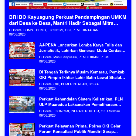
BRI BO Kayuagung Perkuat Pendampingan UMKM
dari Desa ke Desa, Mantri Hadir Sebagai Mitra
Penggerak Ekonomi Kerakyatan
Di Berita, BUMN - BUMD, EKONOMI, OKI, PEMERINTAHAN
06/08/2026
AJ-PENA Luncurkan Lomba Karya Tulis dan
Jurnalistik, Lahirkan Generasi Muda Cerdas
Menjaga Aset Bangsa
Di Berita, Musi Banyuasin, PENDIDIKAN, PERS
06/08/2026
Di Tengah Teriknya Musim Kemarau, Pemkab
OKI Pimpin Ikhtiar Lahir Batin Lewat Shalat
Istisqa Memohon Turunnya Hujan
Di Berita, OKI, PEMERINTAHAN, SOSIAL
06/08/2026
Perkuat Kehandalan Sistem Kelistrikan, PLN
ULP Muaradua Laksanakan Pemeliharaan
ROW dan HAR Konstruksi Gabungan Secara
Di Berita, EKONOMI, INFRASTRUKTUR, OKU Selatan
Terpadu
06/08/2026
Perkuat Pelayanan Prima, Polres OKI Gelar
Forum Konsultasi Publik Mandiri Serap