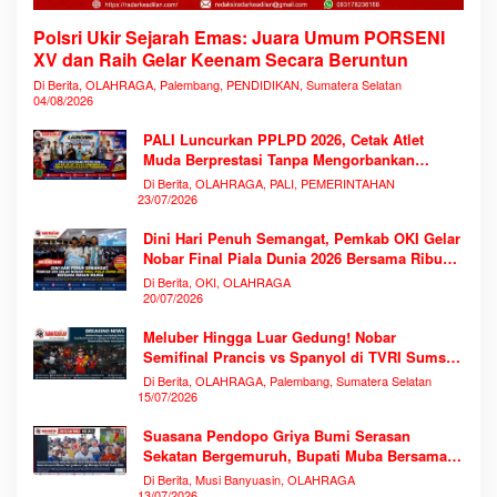
Polsri Ukir Sejarah Emas: Juara Umum PORSENI
XV dan Raih Gelar Keenam Secara Beruntun
Di Berita, OLAHRAGA, Palembang, PENDIDIKAN, Sumatera Selatan
04/08/2026
PALI Luncurkan PPLPD 2026, Cetak Atlet
Muda Berprestasi Tanpa Mengorbankan
Pendidikan
Di Berita, OLAHRAGA, PALI, PEMERINTAHAN
23/07/2026
Dini Hari Penuh Semangat, Pemkab OKI Gelar
Nobar Final Piala Dunia 2026 Bersama Ribuan
Warga
Di Berita, OKI, OLAHRAGA
20/07/2026
Meluber Hingga Luar Gedung! Nobar
Semifinal Prancis vs Spanyol di TVRI Sumsel
Memecahkan Rekor Antusiasme
Di Berita, OLAHRAGA, Palembang, Sumatera Selatan
15/07/2026
Suasana Pendopo Griya Bumi Serasan
Sekatan Bergemuruh, Bupati Muba Bersama
Ribuan Warga Nobar Laga Bersejarah Piala
Di Berita, Musi Banyuasin, OLAHRAGA
Dunia 2026
13/07/2026