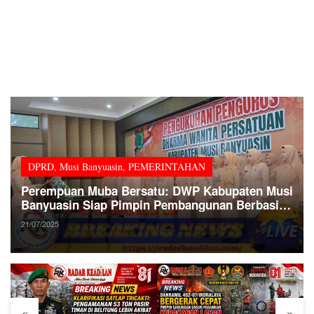
DPRD
,
Musi Banyuasin
,
PEMERINTAHAN
Perempuan Muba Bersatu: DWP Kabupaten Musi
Banyuasin Siap Pimpin Pembangunan Berbasis
Keluarga
21/07/2025
«
»