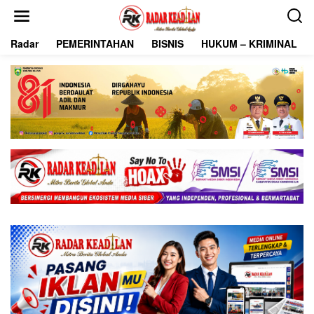
L
e
w
Radar
PEMERINTAHAN
BISNIS
HUKUM – KRIMINAL
a
t
i
k
e
k
o
n
t
e
n