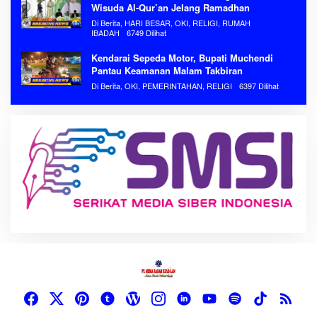
Wisuda Al-Qur’an Jelang Ramadhan
Di Berita, HARI BESAR, OKI, RELIGI, RUMAH
IBADAH
6749 Dilihat
Kendarai Sepeda Motor, Bupati Muchendi
Pantau Keamanan Malam Takbiran
Di Berita, OKI, PEMERINTAHAN, RELIGI
6397 Dilihat