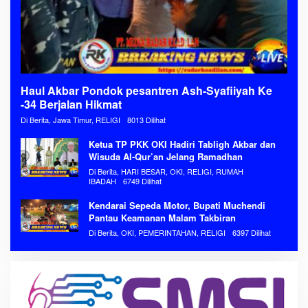
Haul Akbar Pondok pesantren Ash-Syafiiyah Ke
-34 Berjalan Hikmat
Di Berita, Jawa Timur, RELIGI
8013 Dilihat
Ketua TP PKK OKI Hadiri Tabligh Akbar dan
Wisuda Al-Qur’an Jelang Ramadhan
Di Berita, HARI BESAR, OKI, RELIGI, RUMAH
IBADAH
6749 Dilihat
Kendarai Sepeda Motor, Bupati Muchendi
Pantau Keamanan Malam Takbiran
Di Berita, OKI, PEMERINTAHAN, RELIGI
6397 Dilihat