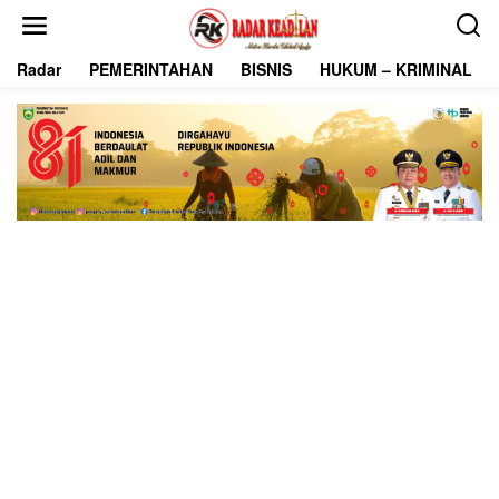
L
e
w
Radar
PEMERINTAHAN
BISNIS
HUKUM – KRIMINAL
a
t
i
k
e
k
o
n
t
e
n