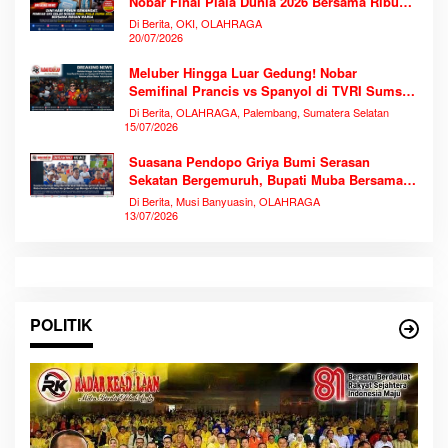
Nobar Final Piala Dunia 2026 Bersama Ribuan
Warga
Di Berita, OKI, OLAHRAGA
20/07/2026
Meluber Hingga Luar Gedung! Nobar
Semifinal Prancis vs Spanyol di TVRI Sumsel
Memecahkan Rekor Antusiasme
Di Berita, OLAHRAGA, Palembang, Sumatera Selatan
15/07/2026
Suasana Pendopo Griya Bumi Serasan
Sekatan Bergemuruh, Bupati Muba Bersama
Ribuan Warga Nobar Laga Bersejarah Piala
Di Berita, Musi Banyuasin, OLAHRAGA
Dunia 2026
13/07/2026
POLITIK