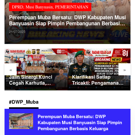
DPRD
,
Musi Banyuasin
,
PEMERINTAHAN
Perempuan Muba Bersatu: DWP Kabupaten Musi
Banyuasin Siap Pimpin Pembangunan Berbasis
Keluarga
21/07/2025
«
»
Jalin Sinergi Kunci
Klarifikasi Satlap
Cegah Karhutla,
Tricakti: Pengamanan
Kapolres OKI Tekankan
53 Ton Pasir Timah di
Peran Seluruh Elemen
Belitung Lebih Akibat
Masyarakat
Miskomunikasi,
#DWP_Muba
Penegakan Hukum
Tetap Berjalan
Perempuan Muba Bersatu: DWP
Kabupaten Musi Banyuasin Siap Pimpin
Pembangunan Berbasis Keluarga