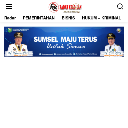
L
e
w
Radar
PEMERINTAHAN
BISNIS
HUKUM – KRIMINAL
a
t
i
k
e
k
o
n
t
e
n