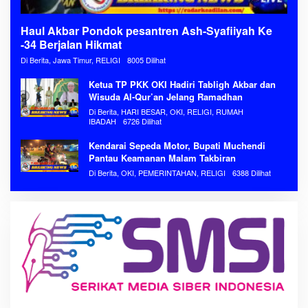
Haul Akbar Pondok pesantren Ash-Syafiiyah Ke
-34 Berjalan Hikmat
Di Berita, Jawa Timur, RELIGI
8005 Dilihat
Ketua TP PKK OKI Hadiri Tabligh Akbar dan
Wisuda Al-Qur’an Jelang Ramadhan
Di Berita, HARI BESAR, OKI, RELIGI, RUMAH
IBADAH
6726 Dilihat
Kendarai Sepeda Motor, Bupati Muchendi
Pantau Keamanan Malam Takbiran
Di Berita, OKI, PEMERINTAHAN, RELIGI
6388 Dilihat