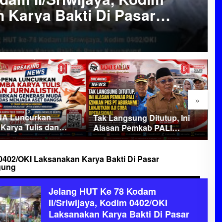
 Karya Bakti Di Pasar
»
A Luncurkan
D
Tak Langsung Ditutup, Ini
Karya Tulis dan
B
Alasan Pemkab PALI
stik, Lahirkan
G
Izinkan PKS PT Aburahmi
si Muda Cerdas
P
Lanjutkan Uji Coba
a Aset Bangsa
L
Operasional
0402/OKI Laksanakan Karya Bakti Di Pasar
gung
Jelang HUT Ke 78 Kodam
II/Sriwijaya, Kodim 0402/OKI
Laksanakan Karya Bakti Di Pasar