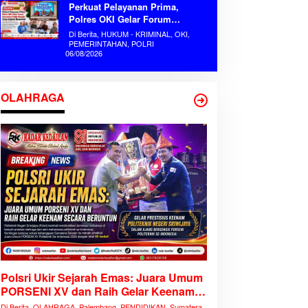
Perkuat Pelayanan Prima,
Polres OKI Gelar Forum
Konsultasi Publik Mandiri Serap
Di Berita, HUKUM - KRIMINAL, OKI,
Aspirasi Masyarakat
PEMERINTAHAN, POLRI
06/08/2026
OLAHRAGA
Polsri Ukir Sejarah Emas: Juara Umum
PORSENI XV dan Raih Gelar Keenam
Secara Beruntun
Di Berita, OLAHRAGA, Palembang, PENDIDIKAN, Sumatera