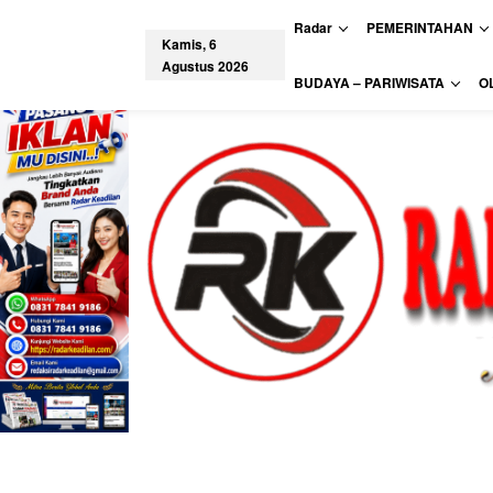
L
Radar
PEMERINTAHAN
e
Kamis, 6
w
Agustus 2026
a
tutup
BUDAYA – PARIWISATA
O
t
i
k
e
k
o
n
t
e
n