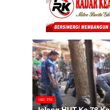
OKI
,
TNI
Jelang HUT Ke 78 Kod