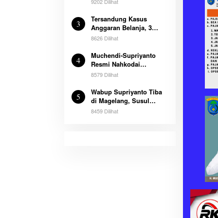
9202 Dilihat
Pampangan
Tersandung Kasus
3
Anggaran Belanja, 3
Mantan Pegawai Dispora
8626 Dilihat
OKI Ditetapkan Sebagai
Tersangka
Muchendi-Supriyanto
4
Resmi Nahkodai
Kabupaten Ogan
8579 Dilihat
Komering Ilir
Wabup Supriyanto Tiba
5
di Magelang, Susul
Bupati Muchendi Ikut
8459 Dilihat
Retreat