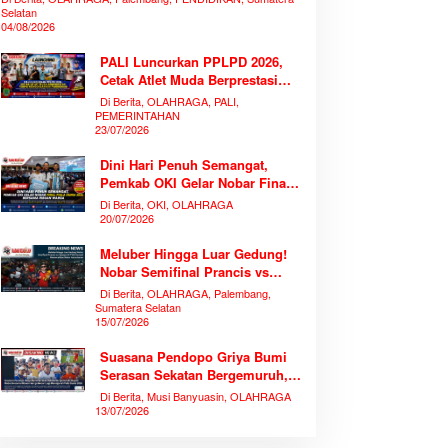
Selatan
04/08/2026
PALI Luncurkan PPLPD 2026,
Cetak Atlet Muda Berprestasi
Tanpa Mengorbankan
Di Berita, OLAHRAGA, PALI,
Pendidikan
PEMERINTAHAN
23/07/2026
Dini Hari Penuh Semangat,
Pemkab OKI Gelar Nobar Final
Piala Dunia 2026 Bersama
Di Berita, OKI, OLAHRAGA
Ribuan Warga
20/07/2026
Meluber Hingga Luar Gedung!
Nobar Semifinal Prancis vs
Spanyol di TVRI Sumsel
Di Berita, OLAHRAGA, Palembang,
Memecahkan Rekor Antusiasme
Sumatera Selatan
15/07/2026
Suasana Pendopo Griya Bumi
Serasan Sekatan Bergemuruh,
Bupati Muba Bersama Ribuan
Di Berita, Musi Banyuasin, OLAHRAGA
Warga Nobar Laga Bersejarah
13/07/2026
Piala Dunia 2026