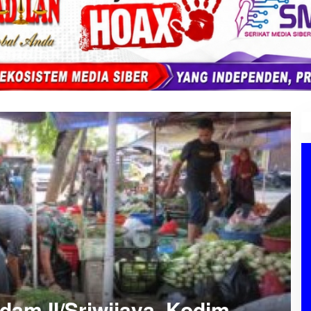
am II/Sriwijaya, Kodim