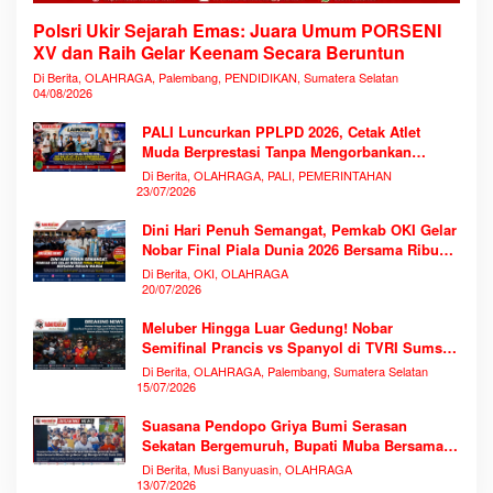
Polsri Ukir Sejarah Emas: Juara Umum PORSENI
XV dan Raih Gelar Keenam Secara Beruntun
Di Berita, OLAHRAGA, Palembang, PENDIDIKAN, Sumatera Selatan
04/08/2026
PALI Luncurkan PPLPD 2026, Cetak Atlet
Muda Berprestasi Tanpa Mengorbankan
Pendidikan
Di Berita, OLAHRAGA, PALI, PEMERINTAHAN
23/07/2026
Dini Hari Penuh Semangat, Pemkab OKI Gelar
Nobar Final Piala Dunia 2026 Bersama Ribuan
Warga
Di Berita, OKI, OLAHRAGA
20/07/2026
Meluber Hingga Luar Gedung! Nobar
Semifinal Prancis vs Spanyol di TVRI Sumsel
Memecahkan Rekor Antusiasme
Di Berita, OLAHRAGA, Palembang, Sumatera Selatan
15/07/2026
Suasana Pendopo Griya Bumi Serasan
Sekatan Bergemuruh, Bupati Muba Bersama
Ribuan Warga Nobar Laga Bersejarah Piala
Di Berita, Musi Banyuasin, OLAHRAGA
Dunia 2026
13/07/2026