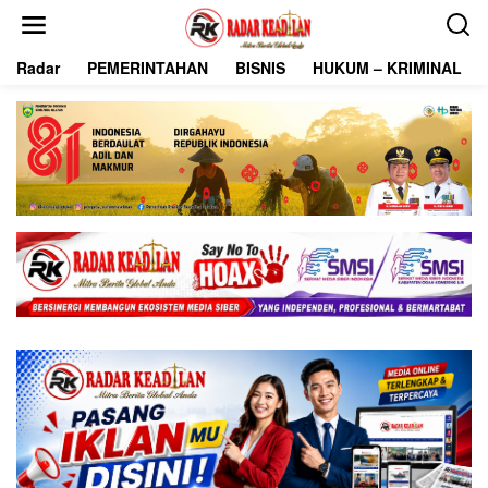
L
e
w
Radar
PEMERINTAHAN
BISNIS
HUKUM – KRIMINAL
a
t
i
k
e
k
o
n
t
e
n