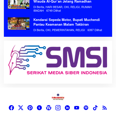
Wisuda Al-Qur’an Jelang Ramadhan
Di Berita, HARI BESAR, OKI, RELIGI, RUMAH
IBADAH
6749 Dilihat
Kendarai Sepeda Motor, Bupati Muchendi
Pantau Keamanan Malam Takbiran
Di Berita, OKI, PEMERINTAHAN, RELIGI
6397 Dilihat