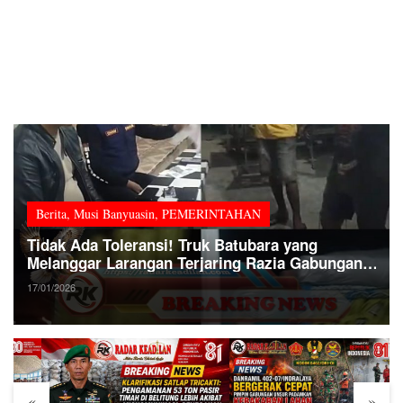
Berita
,
Musi Banyuasin
,
PEMERINTAHAN
Tidak Ada Toleransi! Truk Batubara yang
Melanggar Larangan Terjaring Razia Gabungan
di Muba
17/01/2026
«
»