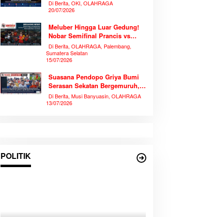
Piala Dunia 2026 Bersama
Di Berita, OKI, OLAHRAGA
Ribuan Warga
20/07/2026
Meluber Hingga Luar Gedung!
Nobar Semifinal Prancis vs
Spanyol di TVRI Sumsel
Di Berita, OLAHRAGA, Palembang,
Memecahkan Rekor Antusiasme
Sumatera Selatan
15/07/2026
Suasana Pendopo Griya Bumi
Serasan Sekatan Bergemuruh,
Bupati Muba Bersama Ribuan
Di Berita, Musi Banyuasin, OLAHRAGA
Warga Nobar Laga Bersejarah
13/07/2026
Piala Dunia 2026
POLITIK