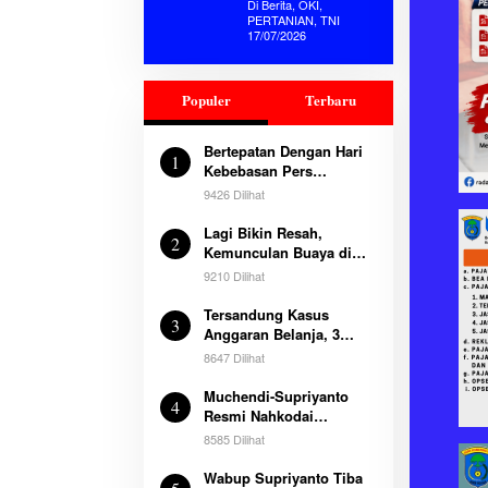
Pangdam
Di Berita, OKI,
II/Sriwijaya dan
PERTANIAN, TNI
17/07/2026
Dandim 0402/OKI
Perkuat
Ketahanan
Pangan Nasional
Populer
Terbaru
Bertepatan Dengan Hari
1
Kebebasan Pers
Sedunia, Panitia
9426 Dilihat
Munaslub SWI 2025
Himbau Pengurus dan
Lagi Bikin Resah,
2
Anggota Segera Daftar
Kemunculan Buaya di
Google Form
Desa Jermun
9210 Dilihat
Pampangan
Tersandung Kasus
3
Anggaran Belanja, 3
Mantan Pegawai Dispora
8647 Dilihat
OKI Ditetapkan Sebagai
Tersangka
Muchendi-Supriyanto
4
Resmi Nahkodai
Kabupaten Ogan
8585 Dilihat
Komering Ilir
Wabup Supriyanto Tiba