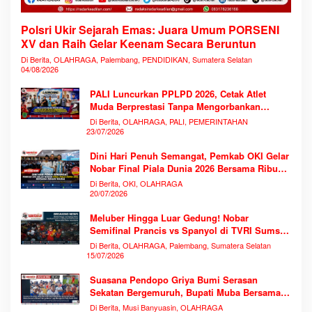
Polsri Ukir Sejarah Emas: Juara Umum PORSENI
XV dan Raih Gelar Keenam Secara Beruntun
Di Berita, OLAHRAGA, Palembang, PENDIDIKAN, Sumatera Selatan
04/08/2026
PALI Luncurkan PPLPD 2026, Cetak Atlet
Muda Berprestasi Tanpa Mengorbankan
Pendidikan
Di Berita, OLAHRAGA, PALI, PEMERINTAHAN
23/07/2026
Dini Hari Penuh Semangat, Pemkab OKI Gelar
Nobar Final Piala Dunia 2026 Bersama Ribuan
Warga
Di Berita, OKI, OLAHRAGA
20/07/2026
Meluber Hingga Luar Gedung! Nobar
Semifinal Prancis vs Spanyol di TVRI Sumsel
Memecahkan Rekor Antusiasme
Di Berita, OLAHRAGA, Palembang, Sumatera Selatan
15/07/2026
Suasana Pendopo Griya Bumi Serasan
Sekatan Bergemuruh, Bupati Muba Bersama
Ribuan Warga Nobar Laga Bersejarah Piala
Di Berita, Musi Banyuasin, OLAHRAGA