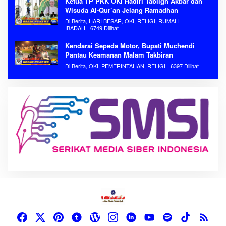
Ketua TP PKK OKI Hadiri Tabligh Akbar dan
Wisuda Al-Qur’an Jelang Ramadhan
Di Berita, HARI BESAR, OKI, RELIGI, RUMAH
IBADAH
6749 Dilihat
Kendarai Sepeda Motor, Bupati Muchendi
Pantau Keamanan Malam Takbiran
Di Berita, OKI, PEMERINTAHAN, RELIGI
6397 Dilihat