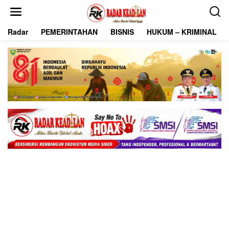
L
e
w
Radar
PEMERINTAHAN
BISNIS
HUKUM – KRIMINAL
a
t
i
k
e
k
o
n
t
e
n