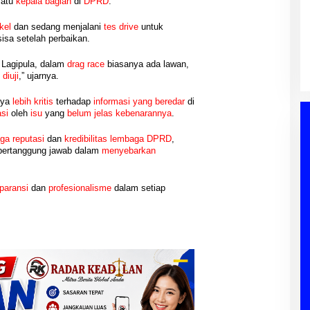
satu
kepala bagian
di
DPRD
.
k Lanjut
Reses Ke-II DPRD PALI Dapil I A
 Ishak Nasroni
Talang Ubi: Aspirasi Peningkatan
kel
dan sedang menjalani
tes drive
untuk
PWI OKU Selatan
Insentif RT/RW Menjadi Sorotan
isa setelah perbaikan.
alembang, PENDIDIKAN,
Di Berita, DPRD, PALI, PEMERINTAHAN,
p IV
an
|
03/08/2026
Utama Masyarakat
POLITIK
|
03/08/2026
r. Lagipula, dalam
drag race
biasanya ada lawan,
g
diuji
,” ujarnya.
nya
lebih kritis
terhadap
informasi
yang beredar
di
si
oleh
isu
yang
belum jelas kebenarannya
.
ga reputasi
dan
kredibilitas
lembaga DPRD
,
bertanggung jawab dalam
menyebarkan
paransi
dan
profesionalisme
dalam setiap