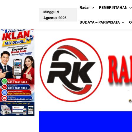
L
Radar
PEMERINTAHAN
e
Minggu, 9
w
Agustus 2026
a
tutup
BUDAYA – PARIWISATA
O
t
i
k
e
k
o
n
t
e
n