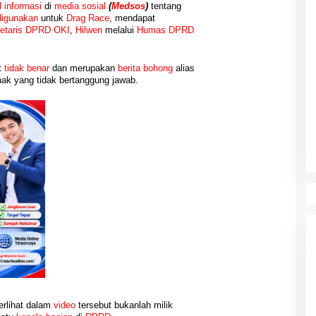
l informasi
di
media sosial
(
Medsos
)
tentang
digunakan
untuk
Drag Race
, mendapat
etaris
DPRD OKI
,
Hilwen
melalui
Humas DPRD
t
tidak benar
dan merupakan
berita bohong
alias
ak yang tidak bertanggung jawab.
erlihat dalam
video
tersebut bukanlah milik