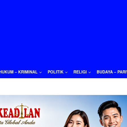
HUKUM – KRIMINAL
POLITIK
RELIGI
BUDAYA – PAR
M – KRIMINAL
POLITIK
RELIGI
BUDAYA – PARIWISATA
O