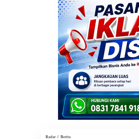
Radar
/
Berita
I