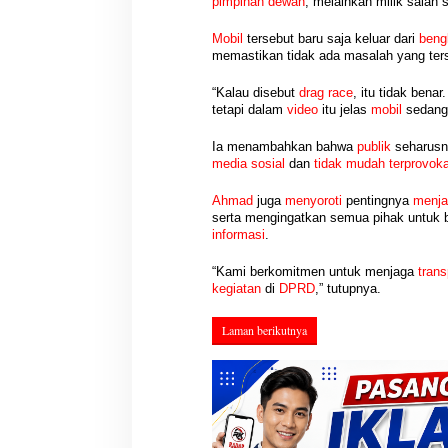
pimpinan dewan
, melainkan milik salah 
PWI Sumsel Tinda
Hasil Reses III DPRD Muba
Keputusan Pusat,
Disampaikan ke Paripurna,
Mobil
tersebut baru saja keluar dari
beng
Ditunjuk Pimpin 
Aspirasi Masyarakat Siap Jadi
memastikan tidak ada masalah yang ters
Di Berita, OKU Selatan, P
Di Berita, DPRD, Musi Banyuasin, PEMERINTAHAN,
Siapkan Konferka
PERS, PWI, Sumatera Selat
Acuan Pembangunan Daerah
POLITIK, Sumatera Selatan
|
04/08/2026
“Kalau disebut
drag race
, itu tidak bena
tetapi dalam
video
itu jelas
mobil
sedan
Ia menambahkan bahwa
publik
seharus
media sosial
dan
tidak mudah terprovoka
Ahmad
juga
menyoroti
pentingnya
menja
serta mengingatkan semua pihak untuk 
informasi
.
“Kami berkomitmen untuk menjaga
trans
kegiatan
di
DPRD
,” tutupnya.
Laman berikutnya