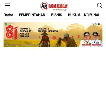
L
e
w
Radar
PEMERINTAHAN
BISNIS
HUKUM – KRIMINAL
a
t
i
k
e
k
o
n
t
e
n