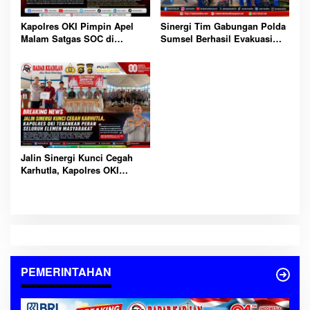
Sinergi Tim Gabungan Polda
Kapolres OKI Pimpin Apel
Sumsel Berhasil Evakuasi
Malam Satgas SOC di
Dua Korban Jatuh dari
Lempuing: Perketat Patroli
Tongkang di Sungai Baung
Cegah 3C, Balap Liar dan
OKI
Tawuran
Jalin Sinergi Kunci Cegah
Karhutla, Kapolres OKI
Tekankan Peran Seluruh
Elemen Masyarakat
PEMERINTAHAN