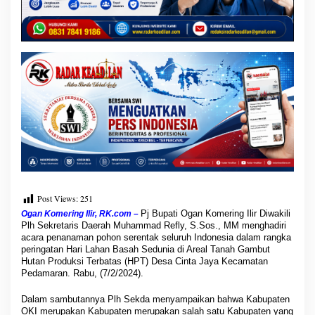
s
B
a
n
g
s
a
K
e
d
e
p
a
n
Post Views:
251
Pj Bupati Ogan Komering Ilir Diwakili
Ogan Komering Ilir, RK.com –
Plh Sekretaris Daerah Muhammad Refly, S.Sos., MM menghadiri
acara penanaman pohon serentak seluruh Indonesia dalam rangka
peringatan Hari Lahan Basah Sedunia di Areal Tanah Gambut
Hutan Produksi Terbatas (HPT) Desa Cinta Jaya Kecamatan
Pedamaran. Rabu, (7/2/2024).
Dalam sambutannya Plh Sekda menyampaikan bahwa Kabupaten
OKI merupakan Kabupaten merupakan salah satu Kabupaten yang