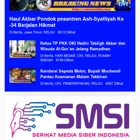
Haul Akbar Pondok pesantren Ash-Syafiiyah Ke
-34 Berjalan Hikmat
Di Berita, Jawa Timur, RELIGI
8013 Dilihat
Ketua TP PKK OKI Hadiri Tabligh Akbar dan
Wisuda Al-Qur’an Jelang Ramadhan
Di Berita, HARI BESAR, OKI, RELIGI, RUMAH
IBADAH
6749 Dilihat
Kendarai Sepeda Motor, Bupati Muchendi
Pantau Keamanan Malam Takbiran
Di Berita, OKI, PEMERINTAHAN, RELIGI
6397 Dilihat