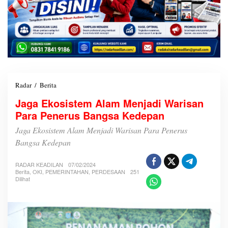
Radar
/
Berita
J
a
Jaga Ekosistem Alam Menjadi Warisan
g
Para Penerus Bangsa Kedepan
a
E
Jaga Ekosistem Alam Menjadi Warisan Para Penerus
k
o
Bangsa Kedepan
s
i
RADAR KEADILAN
07/02/2024
s
Berita
,
OKI
,
PEMERINTAHAN
,
PERDESAAN
251
t
Dilihat
e
m
A
l
a