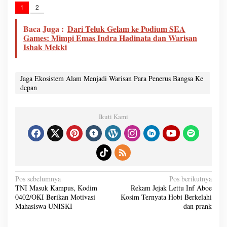
1
2
Baca Juga :
Dari Teluk Gelam ke Podium SEA
Games: Mimpi Emas Indra Hadinata dan Warisan
Ishak Mekki
Jaga Ekosistem Alam Menjadi Warisan Para Penerus Bangsa Ke
depan
Ikuti Kami
N
Pos sebelumnya
Pos berikutnya
a
TNI Masuk Kampus, Kodim
Rekam Jejak Lettu Inf Aboe
v
0402/OKI Berikan Motivasi
Kosim Ternyata Hobi Berkelahi
i
g
Mahasiswa UNISKI
dan prank
a
s
i