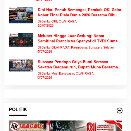
Dini Hari Penuh Semangat, Pemkab OKI Gelar
Nobar Final Piala Dunia 2026 Bersama Ribuan
Warga
Di Berita, OKI, OLAHRAGA
20/07/2026
Meluber Hingga Luar Gedung! Nobar
Semifinal Prancis vs Spanyol di TVRI Sumsel
Memecahkan Rekor Antusiasme
Di Berita, OLAHRAGA, Palembang, Sumatera Selatan
15/07/2026
Suasana Pendopo Griya Bumi Serasan
Sekatan Bergemuruh, Bupati Muba Bersama
Ribuan Warga Nobar Laga Bersejarah Piala
Di Berita, Musi Banyuasin, OLAHRAGA
Dunia 2026
13/07/2026
POLITIK