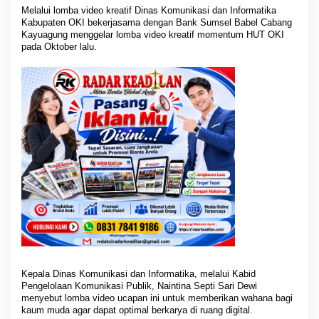
a
Melalui lomba video kreatif Dinas Komunikasi dan Informatika
S
Kabupaten OKI bekerjasama dengan Bank Sumsel Babel Cabang
a
Kayuagung menggelar lomba video kreatif momentum HUT OKI
l
pada Oktober lalu.
u
r
k
a
n
K
r
e
a
t
i
v
i
t
a
s
Kepala Dinas Komunikasi dan Informatika, melalui Kabid
Pengelolaan Komunikasi Publik, Naintina Septi Sari Dewi
menyebut lomba video ucapan ini untuk memberikan wahana bagi
kaum muda agar dapat optimal berkarya di ruang digital.