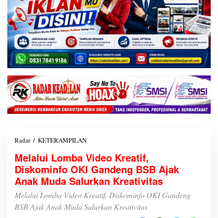
Radar
/
KETERAMPILAN
M
e
Melalui Lomba Video Kreatif,
l
Diskominfo OKI Gandeng BSB Ajak
a
l
Anak Muda Salurkan Kreativitas
u
i
Melalui Lomba Video Kreatif, Diskominfo OKI Gandeng
L
BSB Ajak Anak Muda Salurkan Kreativitas
o