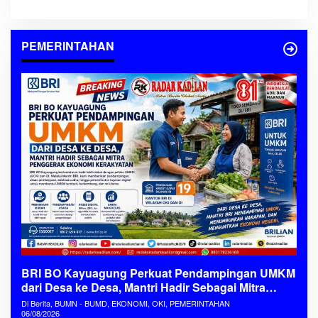
PEMERINTAHAN
BRI BO Kayuagung Perkuat Pendampingan UMKM
dari Desa ke Desa, Mantri Hadir Sebagai Mitra
Penggerak Ekonomi Kerakyatan
Di Berita, BUMN - BUMD, EKONOMI, OKI, PEMERINTAHAN
06/08/2026