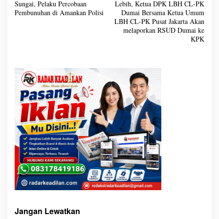
Sungai, Pelaku Percobaan
Lebih, Ketua DPK LBH CL-PK
i
g
Pembunuhan di Amankan Polisi
Dumai Bersama Ketua Umum
a
LBH CL-PK Pusat Jakarta Akan
s
i
melaporkan RSUD Dumai ke
p
KPK
o
s
Jangan Lewatkan