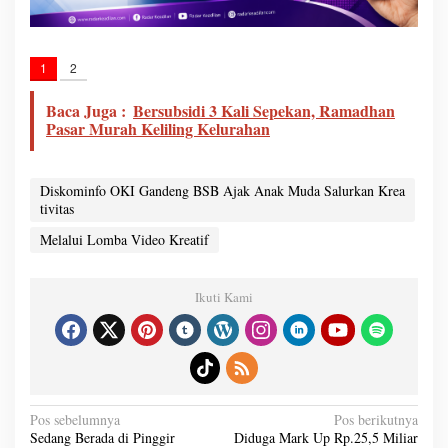
1
2
Baca Juga :
Bersubsidi 3 Kali Sepekan, Ramadhan
Pasar Murah Keliling Kelurahan
Diskominfo OKI Gandeng BSB Ajak Anak Muda Salurkan Krea
tivitas
Melalui Lomba Video Kreatif
Ikuti Kami
N
Pos sebelumnya
Pos berikutnya
a
Sedang Berada di Pinggir
Diduga Mark Up Rp.25,5 Miliar
v