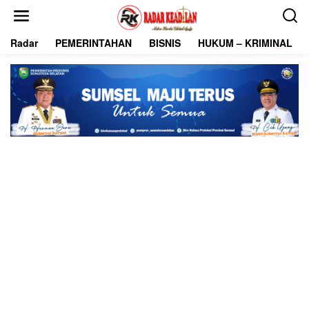
L
e
w
Radar
PEMERINTAHAN
BISNIS
HUKUM – KRIMINAL
a
t
i
k
e
k
o
n
t
e
n