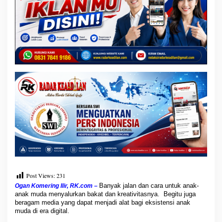
o
O
K
I
G
a
n
d
e
n
g
B
S
B
A
j
a
k
A
n
Post Views:
231
a
Banyak jalan dan cara untuk anak-
Ogan Komering Ilir, RK.com –
k
anak muda menyalurkan bakat dan kreativitasnya. Begitu juga
M
beragam media yang dapat menjadi alat bagi eksistensi anak
u
muda di era digital.
d