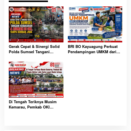
Gerak Cepat & Sinergi Solid
BRI BO Kayuagung Perkuat
Polda Sumsel Tangani
Pendampingan UMKM dari
Kebakaran 4 Rumah di OKI,
Desa ke Desa, Mantri Hadir
Tanpa Korban Jiwa
Sebagai Mitra Penggerak
Ekonomi Kerakyatan
Di Tengah Teriknya Musim
Kemarau, Pemkab OKI
Pimpin Ikhtiar Lahir Batin
Lewat Shalat Istisqa
Memohon Turunnya Hujan