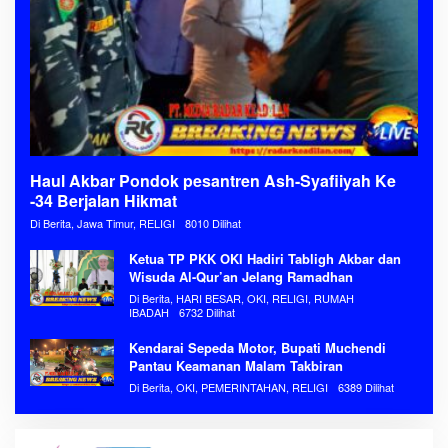
Haul Akbar Pondok pesantren Ash-Syafiiyah Ke
-34 Berjalan Hikmat
Di Berita, Jawa Timur, RELIGI
8010 Dilihat
Ketua TP PKK OKI Hadiri Tabligh Akbar dan
Wisuda Al-Qur’an Jelang Ramadhan
Di Berita, HARI BESAR, OKI, RELIGI, RUMAH
IBADAH
6732 Dilihat
Kendarai Sepeda Motor, Bupati Muchendi
Pantau Keamanan Malam Takbiran
Di Berita, OKI, PEMERINTAHAN, RELIGI
6389 Dilihat