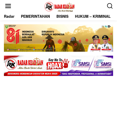
L
e
w
Radar
PEMERINTAHAN
BISNIS
HUKUM – KRIMINAL
a
t
i
k
e
k
o
n
t
e
n