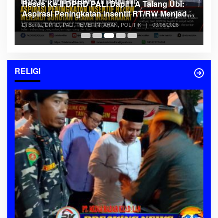
Reses Ke-II DPRD PALI Dapil I A Talang Ubi:
K
Aspirasi Peningkatan Insentif RT/RW Menjadi
P
Di
era
Sorotan Utama Masyarakat
Se
Di Berita, DPRD, PALI, PEMERINTAHAN, POLITIK
|
03/08/2026
RELIGI