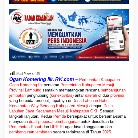
K
o
n
e
k
t
i
v
i
t
a
s
a
Post Views:
188
n
Ogan Komering Ilir, RK.com –
Pemerintah
Kabupaten
t
Ogan Komering Ilir
bersama
Pemerintah
Kabupaten
Mesuji
a
Provinsi
Lampung
semakin mematangkan rencana
pembangunan
r
jembatan
penghubung (
konektivitas
) antar
daerah
di dua
provinsi
D
yang berbeda tersebut, tepatnya di
Desa
Labuhan Batin
a
Kecamatan
Way Serdang
Kabupaten
Mesuji
dengan
Desa
e
Labuhan Jaya
Kecamatan Mesuji Kabupaten
OKI
. Sebagai
r
langkah lanjutan, Kedua
Pemda
bersepakat untuk bersama-sama
a
menyusun
draft proposal pembangunan
untuk diusulkan ke
h
Pemerintah Pusat
dan
DPR RI
agar bisa dianggarkan dan
pembangunan jembatan
segera terlaksana di Tahun
2025
.