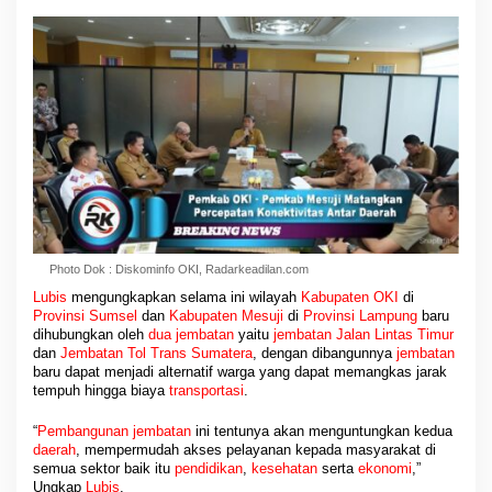
Photo Dok : Diskominfo OKI, Radarkeadilan.com
Lubis
mengungkapkan selama ini wilayah
Kabupaten
OKI
di
Provinsi Sumsel
dan
Kabupaten
Mesuji
di
Provinsi Lampung
baru
dihubungkan oleh
dua jembatan
yaitu
jembatan Jalan Lintas Timur
dan
Jembatan Tol Trans Sumatera
, dengan dibangunnya
jembatan
baru dapat menjadi alternatif warga yang dapat memangkas jarak
tempuh hingga biaya
transportasi
.
“
Pembangunan jembatan
ini tentunya akan menguntungkan kedua
daerah
, mempermudah akses pelayanan kepada masyarakat di
semua sektor baik itu
pendidikan
,
kesehatan
serta
ekonomi
,”
Ungkap
Lubis
.