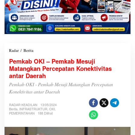
Radar
/
Berita
P
e
Pemkab OKI – Pemkab Mesuji
m
Matangkan Percepatan Konektivitas
k
a
antar Daerah
b
O
Pemkab OKI - Pemkab Mesuji Matangkan Percepatan
K
Konektivitas antar Daerah
I
-
P
RADAR KEADILAN
13/05/2024
Berita
,
INFRASTRUKTUR
,
OKI
,
e
PEMERINTAHAN
188 Dilihat
m
k
a
b