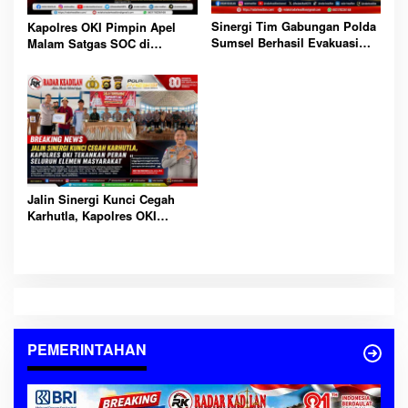
Sinergi Tim Gabungan Polda
Kapolres OKI Pimpin Apel
Sumsel Berhasil Evakuasi
Malam Satgas SOC di
Dua Korban Jatuh dari
Lempuing: Perketat Patroli
Tongkang di Sungai Baung
Cegah 3C, Balap Liar dan
OKI
Tawuran
Jalin Sinergi Kunci Cegah
Karhutla, Kapolres OKI
Tekankan Peran Seluruh
Elemen Masyarakat
PEMERINTAHAN