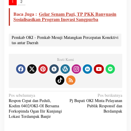
1
2
Baca Juga :
Gelar Senam Pagi, TP PKK Banyuasin
Sosialisasikan Program Inovasi Sangpurba
Pemkab OKI - Pemkab Mesuji Matangkan Percepatan Konektivi
tas antar Daerah
Ikuti Kami
N
Pos sebelumnya
Pos berikutnya
a
Respon Cepat dan Peduli,
Pj Bupati OKI Minta Pelayanan
v
Kodim 0402/OKI-OI Bersama
Publik Responsif dan
i
g
Forkopimda Ogan Ilir Kunjungi
Berdampak
a
Lokasi Terdampak Banjir
s
i
p
o