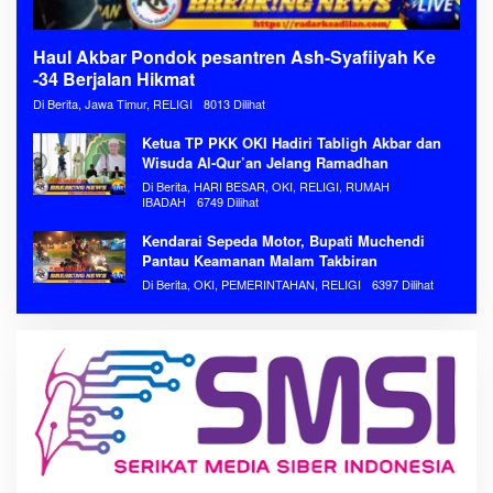
Haul Akbar Pondok pesantren Ash-Syafiiyah Ke
-34 Berjalan Hikmat
Di Berita, Jawa Timur, RELIGI
8013 Dilihat
Ketua TP PKK OKI Hadiri Tabligh Akbar dan
Wisuda Al-Qur’an Jelang Ramadhan
Di Berita, HARI BESAR, OKI, RELIGI, RUMAH
IBADAH
6749 Dilihat
Kendarai Sepeda Motor, Bupati Muchendi
Pantau Keamanan Malam Takbiran
Di Berita, OKI, PEMERINTAHAN, RELIGI
6397 Dilihat