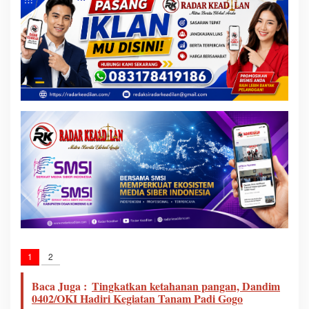
1
2
Baca Juga :
Tingkatkan ketahanan pangan, Dandim
0402/OKI Hadiri Kegiatan Tanam Padi Gogo