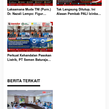
Laksamana Muda TNI (Purn.)
Tak Langsung Ditutup, Ini
Dr. Nazali Lempo: Figur
Alasan Pemkab PALI Izinkan
Tegas Berintegritas yang
PKS PT Aburahmi Lanjutkan
Layak Dipertimbangkan
Uji Coba Operasional
Pimpin Kejaksaan RI
Perkuat Kehandalan Pasokan
Listrik, PT Semen Baturaja
dan PLN Baturaja Gelar Rapat
Koordinasi Strategis Dukung
Ekspansi Industri
BERITA TERKAIT