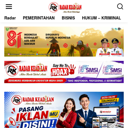
L
e
w
Radar
PEMERINTAHAN
BISNIS
HUKUM – KRIMINAL
a
t
i
k
e
k
o
n
t
e
n