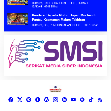
Di Berita, HARI BESAR, OKI, RELIGI, RUMAH
IBADAH
6749 Dilihat
Kendarai Sepeda Motor, Bupati Muchendi
Pantau Keamanan Malam Takbiran
Di Berita, OKI, PEMERINTAHAN, RELIGI
6397 Dilihat