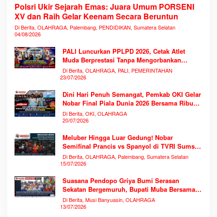
Polsri Ukir Sejarah Emas: Juara Umum PORSENI
XV dan Raih Gelar Keenam Secara Beruntun
Di Berita, OLAHRAGA, Palembang, PENDIDIKAN, Sumatera Selatan
04/08/2026
PALI Luncurkan PPLPD 2026, Cetak Atlet
Muda Berprestasi Tanpa Mengorbankan
Pendidikan
Di Berita, OLAHRAGA, PALI, PEMERINTAHAN
23/07/2026
Dini Hari Penuh Semangat, Pemkab OKI Gelar
Nobar Final Piala Dunia 2026 Bersama Ribuan
Warga
Di Berita, OKI, OLAHRAGA
20/07/2026
Meluber Hingga Luar Gedung! Nobar
Semifinal Prancis vs Spanyol di TVRI Sumsel
Memecahkan Rekor Antusiasme
Di Berita, OLAHRAGA, Palembang, Sumatera Selatan
15/07/2026
Suasana Pendopo Griya Bumi Serasan
Sekatan Bergemuruh, Bupati Muba Bersama
Ribuan Warga Nobar Laga Bersejarah Piala
Di Berita, Musi Banyuasin, OLAHRAGA
Dunia 2026
13/07/2026