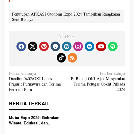
Penutupan APKASI Otonomi Expo 2024 Tampilkan Rangkaian
Seni Budaya
Ikuti Kami
N
Pos sebelumnya
Pos berikutnya
a
Dandim 0402/OKI Lepas
Pj Bupati OKI Ajak Masyarakat
v
Prajurit Purnawira dan Terima
Terima Petugas Coklit Pilkada
i
g
Personil Baru
2024
a
s
i
BERITA TERKAIT
p
o
s
Muba Expo 2025: Gebrakan
Wisata, Edukasi, dan
Investasi untuk Muba Maju
Lebih Cepat!