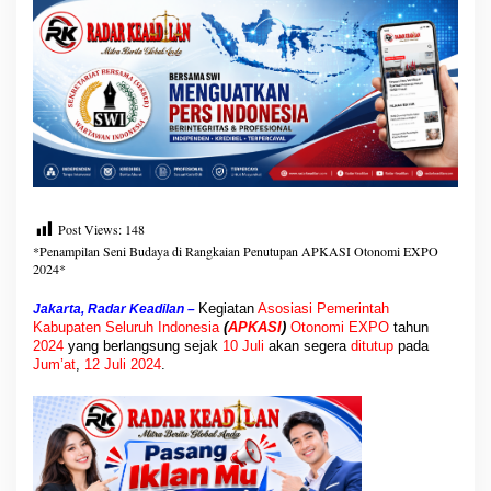
n
g
k
a
i
a
n
S
e
n
i
B
Post Views:
148
u
*Penampilan Seni Budaya di Rangkaian Penutupan APKASI Otonomi EXPO
d
2024*
a
y
Kegiatan
Asosiasi Pemerintah
Jakarta, Radar Keadilan –
a
Kabupaten Seluruh Indonesia
(
APKASI
)
Otonomi EXPO
tahun
2024
yang berlangsung sejak
10 Juli
akan segera
ditutup
pada
Jum’at
,
12 Juli 2024
.