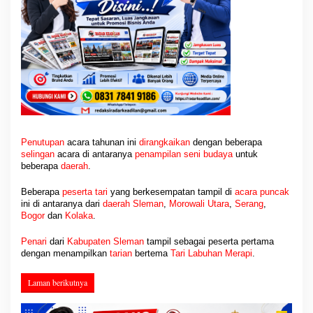
Penutupan
acara tahunan ini
dirangkaikan
dengan beberapa
selingan
acara di antaranya
penampilan
seni
budaya
untuk
beberapa
daerah
.
Beberapa
peserta tari
yang berkesempatan tampil di
acara puncak
ini di antaranya dari
daerah Sleman
,
Morowali Utara
,
Serang
,
Bogor
dan
Kolaka
.
Penari
dari
Kabupaten Sleman
tampil sebagai peserta pertama
dengan menampilkan
tarian
bertema
Tari
Labuhan Merapi
.
Laman berikutnya