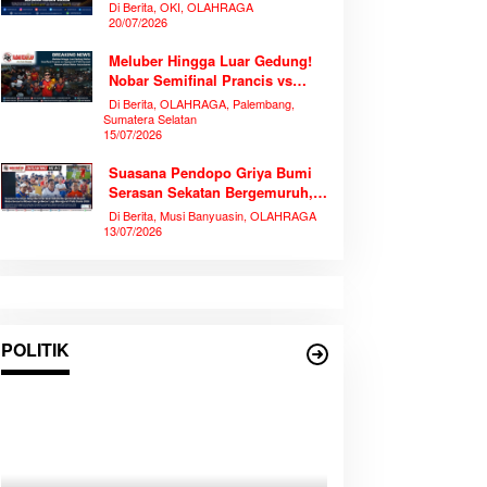
Piala Dunia 2026 Bersama
Di Berita, OKI, OLAHRAGA
Ribuan Warga
20/07/2026
Meluber Hingga Luar Gedung!
Nobar Semifinal Prancis vs
Spanyol di TVRI Sumsel
Di Berita, OLAHRAGA, Palembang,
Memecahkan Rekor Antusiasme
Sumatera Selatan
15/07/2026
Suasana Pendopo Griya Bumi
Serasan Sekatan Bergemuruh,
Bupati Muba Bersama Ribuan
Di Berita, Musi Banyuasin, OLAHRAGA
Warga Nobar Laga Bersejarah
13/07/2026
Piala Dunia 2026
POLITIK