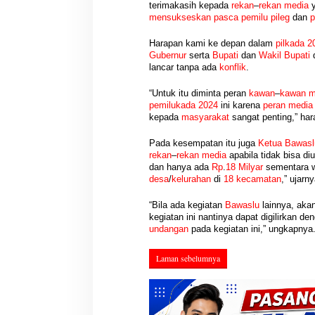
terimakasih kepada
rekan
–
rekan media
y
Hasil Reses III 
mensukseskan
pasca
pemilu pileg
dan
p
Disampaikan ke P
Aspirasi Masyarak
Di Berita, DPRD, Musi Ba
Harapan kami ke depan dalam
pilkada
2
Acuan Pembangu
POLITIK, Sumatera Selatan
Gubernur
serta
Bupati
dan
Wakil
Bupati
lancar tanpa ada
konflik
.
“Untuk itu diminta peran
kawan
–
kawan
m
pemilukada 2024
ini karena
peran
media
kepada
masyarakat
sangat penting,” har
Pada kesempatan itu juga
Ketua Bawasl
rekan
–
rekan media
apabila tidak bisa d
dan hanya ada
Rp
.
18 Milyar
sementara 
desa
/
kelurahan
di
18 kecamatan
,” ujarny
“Bila ada kegiatan
Bawaslu
lainnya, aka
kegiatan ini nantinya dapat digilirkan d
undangan
pada kegiatan ini,” ungkapnya
Laman sebelumnya