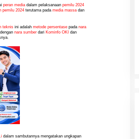
ui
peran media
dalam pelaksanaan
pemilu 2024
n pemilu
2024
terutama pada
media massa
dan
 teknis
ini adalah
metode
persentase
pada
nara
dengan
nara sumber
dari
Kominfo OKI
dan
asnya.
.
i
dalam sambutannya mengatakan ungkapan