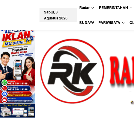
L
Radar
PEMERINTAHAN
e
Sabtu, 8
w
Agustus 2026
a
tutup
BUDAYA – PARIWISATA
O
t
i
k
e
k
o
n
t
e
n