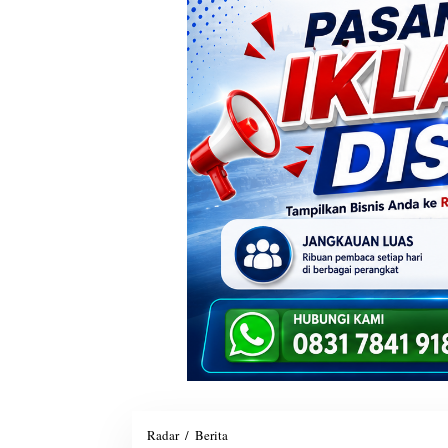
Radar
/
Berita
P