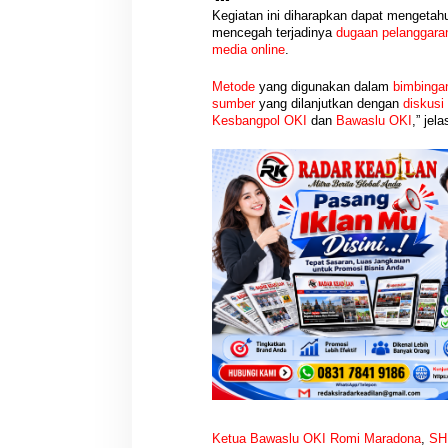
a
Kegiatan ini diharapkan dapat mengetah
d
mencegah terjadinya
dugaan pelanggara
a
media online
.
p
i
Metode
yang digunakan dalam
bimbingan
P
sumber
yang dilanjutkan dengan
diskusi
i
Kesbangpol OKI
dan
Bawaslu OKI
,” jel
l
k
a
d
a
S
e
r
e
n
t
a
k
2
0
2
4
Ketua Bawaslu OKI Romi
Maradona
,
SH