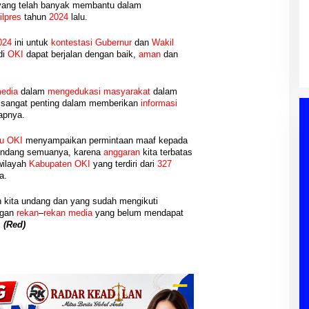
ang telah banyak membantu dalam
PWI Sumsel Tindak Lanjut
DPRD Muba
ilpres
tahun
2024
lalu.
Keputusan Pusat, Ishak Nasroni
aripurna,
Ditunjuk Pimpin PWI OKU Selatan
at Siap Jadi
Di Berita, OKU Selatan, Palembang, PENDIDIKAN,
nyuasin, PEMERINTAHAN,
024
ini untuk
kontestasi Gubernur
dan
Wakil
Siapkan Konferkap IV
PERS, PWI, Sumatera Selatan
|
03/08/2026
nan Daerah
|
04/08/2026
di
OKI
dapat berjalan dengan baik,
aman
dan
edia
dalam
mengedukasi masyarakat
dalam
sangat penting dalam memberikan
informasi
apnya.
u
OKI
menyampaikan permintaan maaf kepada
iundang semuanya, karena
anggaran
kita terbatas
wilayah
Kabupaten OKI
yang terdiri dari
327
a.
n kita undang dan yang sudah mengikuti
engan
rekan
–
rekan media
yang belum mendapat
.
(Red)