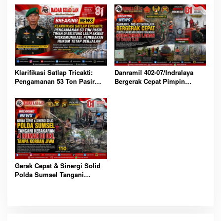
Danramil 402-07/Indralaya
Klarifikasi Satlap Tricakti:
Bergerak Cepat Pimpin
Pengamanan 53 Ton Pasir
Gabungan Unsur Padamkan
Timah di Belitung Lebih
Kebakaran Lahan di Ogan Ilir
Akibat Miskomunikasi,
Penegakan Hukum Tetap
Berjalan
Gerak Cepat & Sinergi Solid
Polda Sumsel Tangani
Kebakaran 4 Rumah di OKI,
Tanpa Korban Jiwa