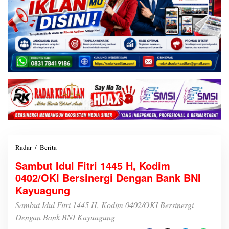
Radar
/
Berita
S
a
Sambut Idul Fitri 1445 H, Kodim
m
0402/OKI Bersinergi Dengan Bank BNI
b
u
Kayuagung
t
I
Sambut Idul Fitri 1445 H, Kodim 0402/OKI Bersinergi
d
Dengan Bank BNI Kayuagung
u