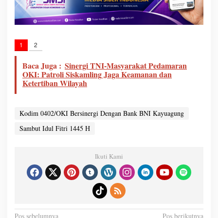
1
2
Baca Juga :
Sinergi TNI-Masyarakat Pedamaran
OKI: Patroli Siskamling Jaga Keamanan dan
Ketertiban Wilayah
Kodim 0402/OKI Bersinergi Dengan Bank BNI Kayuagung
Sambut Idul Fitri 1445 H
Ikuti Kami
N
Pos sebelumnya
Pos berikutnya