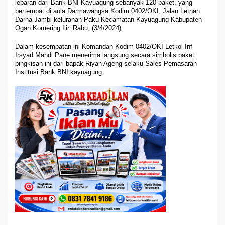
lebaran dari Bank BNI Kayuagung sebanyak 120 paket, yang
y
bertempat di aula Darmawangsa Kodim 0402/OKI, Jalan Letnan
u
Darna Jambi kelurahan Paku Kecamatan Kayuagung Kabupaten
a
Ogan Komering Ilir. Rabu, (3/4/2024).
g
u
Dalam kesempatan ini Komandan Kodim 0402/OKI Letkol Inf
n
Irsyad Mahdi Pane menerima langsung secara simbolis paket
g
bingkisan ini dari bapak Riyan Ageng selaku Sales Pemasaran
Institusi Bank BNI kayuagung.