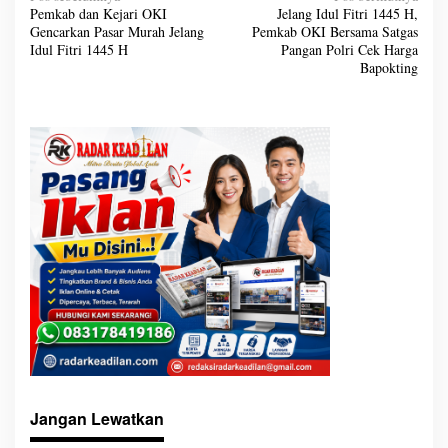
a
Pemkab dan Kejari OKI
Jelang Idul Fitri 1445 H,
v
Gencarkan Pasar Murah Jelang
Pemkab OKI Bersama Satgas
i
g
Idul Fitri 1445 H
Pangan Polri Cek Harga
a
Bapokting
s
i
p
o
s
Jangan Lewatkan