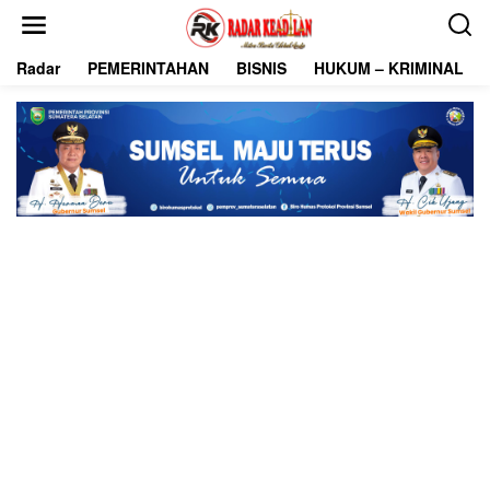
L
e
w
Radar
PEMERINTAHAN
BISNIS
HUKUM – KRIMINAL
a
t
i
k
e
k
o
n
t
e
n