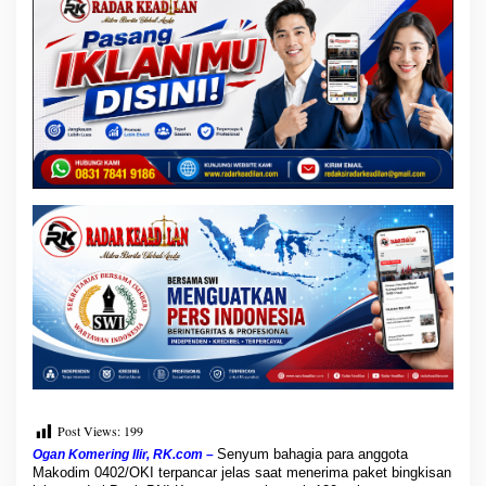
B
e
r
s
i
n
e
r
g
i
D
e
n
g
a
n
B
a
n
k
B
N
Post Views:
199
I
K
Senyum bahagia para anggota
Ogan Komering Ilir, RK.com –
a
Makodim 0402/OKI terpancar jelas saat menerima paket bingkisan