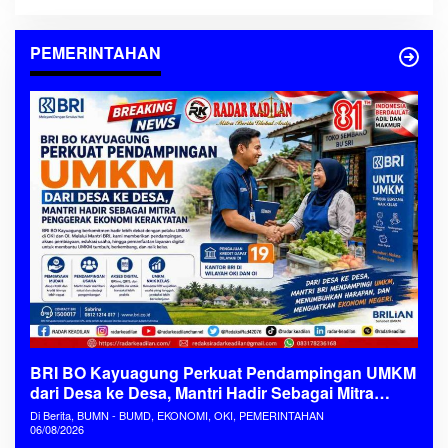
PEMERINTAHAN
BRI BO Kayuagung Perkuat Pendampingan UMKM
dari Desa ke Desa, Mantri Hadir Sebagai Mitra
Penggerak Ekonomi Kerakyatan
Di Berita, BUMN - BUMD, EKONOMI, OKI, PEMERINTAHAN
06/08/2026