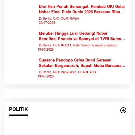
Dini Hari Penuh Semangat, Pemkab OKI Gelar
Nobar Final Piala Dunia 2026 Bersama Ribuan
Warga
Di Berita, OKI, OLAHRAGA
20/07/2026
Meluber Hingga Luar Gedung! Nobar
Semifinal Prancis vs Spanyol di TVRI Sumsel
Memecahkan Rekor Antusiasme
Di Berita, OLAHRAGA, Palembang, Sumatera Selatan
15/07/2026
Suasana Pendopo Griya Bumi Serasan
Sekatan Bergemuruh, Bupati Muba Bersama
Ribuan Warga Nobar Laga Bersejarah Piala
Di Berita, Musi Banyuasin, OLAHRAGA
Dunia 2026
13/07/2026
POLITIK