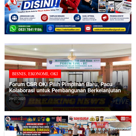
BISNIS
,
EKONOMI
,
OKI
Forum CSR OKI Pilih Pimpinan Baru, Pacu
Kolaborasi untuk Pembangunan Berkelanjutan
29/07/2025