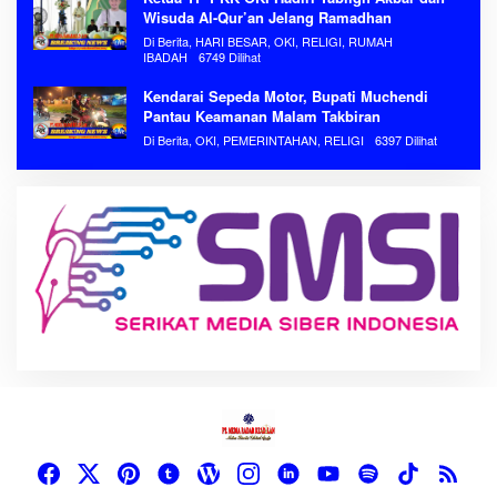
Wisuda Al-Qur’an Jelang Ramadhan
Di Berita, HARI BESAR, OKI, RELIGI, RUMAH
IBADAH
6749 Dilihat
Kendarai Sepeda Motor, Bupati Muchendi
Pantau Keamanan Malam Takbiran
Di Berita, OKI, PEMERINTAHAN, RELIGI
6397 Dilihat