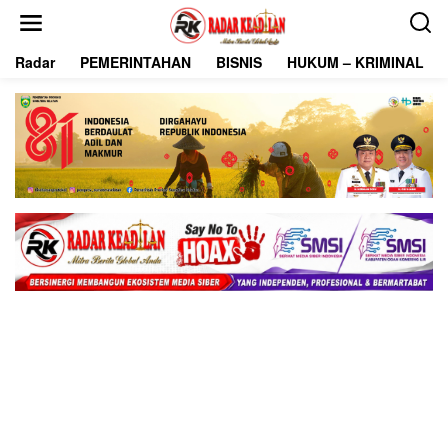
L
e
w
Radar
PEMERINTAHAN
BISNIS
HUKUM – KRIMINAL
a
t
i
k
e
k
o
n
t
e
n