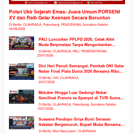
Polsri Ukir Sejarah Emas: Juara Umum PORSENI
XV dan Raih Gelar Keenam Secara Beruntun
Di Berita, OLAHRAGA, Palembang, PENDIDIKAN, Sumatera Selatan
04/08/2026
PALI Luncurkan PPLPD 2026, Cetak Atlet
Muda Berprestasi Tanpa Mengorbankan
Pendidikan
Di Berita, OLAHRAGA, PALI, PEMERINTAHAN
23/07/2026
Dini Hari Penuh Semangat, Pemkab OKI Gelar
Nobar Final Piala Dunia 2026 Bersama Ribuan
Warga
Di Berita, OKI, OLAHRAGA
20/07/2026
Meluber Hingga Luar Gedung! Nobar
Semifinal Prancis vs Spanyol di TVRI Sumsel
Memecahkan Rekor Antusiasme
Di Berita, OLAHRAGA, Palembang, Sumatera Selatan
15/07/2026
Suasana Pendopo Griya Bumi Serasan
Sekatan Bergemuruh, Bupati Muba Bersama
Ribuan Warga Nobar Laga Bersejarah Piala
Di Berita, Musi Banyuasin, OLAHRAGA