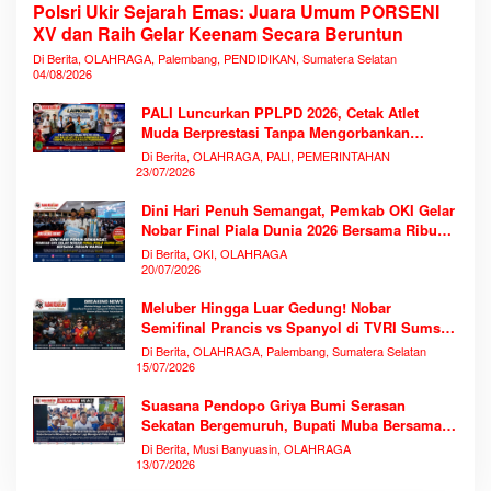
Polsri Ukir Sejarah Emas: Juara Umum PORSENI
XV dan Raih Gelar Keenam Secara Beruntun
Di Berita, OLAHRAGA, Palembang, PENDIDIKAN, Sumatera Selatan
04/08/2026
PALI Luncurkan PPLPD 2026, Cetak Atlet
Muda Berprestasi Tanpa Mengorbankan
Pendidikan
Di Berita, OLAHRAGA, PALI, PEMERINTAHAN
23/07/2026
Dini Hari Penuh Semangat, Pemkab OKI Gelar
Nobar Final Piala Dunia 2026 Bersama Ribuan
Warga
Di Berita, OKI, OLAHRAGA
20/07/2026
Meluber Hingga Luar Gedung! Nobar
Semifinal Prancis vs Spanyol di TVRI Sumsel
Memecahkan Rekor Antusiasme
Di Berita, OLAHRAGA, Palembang, Sumatera Selatan
15/07/2026
Suasana Pendopo Griya Bumi Serasan
Sekatan Bergemuruh, Bupati Muba Bersama
Ribuan Warga Nobar Laga Bersejarah Piala
Di Berita, Musi Banyuasin, OLAHRAGA
Dunia 2026
13/07/2026