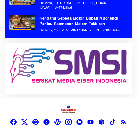
Di Berita, HARI BESAR, OKI, RELIGI, RUMAH
IBADAH
6749 Dilihat
Kendarai Sepeda Motor, Bupati Muchendi
Pantau Keamanan Malam Takbiran
Di Berita, OKI, PEMERINTAHAN, RELIGI
6397 Dilihat