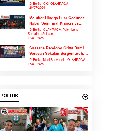
Piala Dunia 2026 Bersama
Di Berita, OKI, OLAHRAGA
Ribuan Warga
20/07/2026
Meluber Hingga Luar Gedung!
Nobar Semifinal Prancis vs
Spanyol di TVRI Sumsel
Di Berita, OLAHRAGA, Palembang,
Memecahkan Rekor Antusiasme
Sumatera Selatan
15/07/2026
Suasana Pendopo Griya Bumi
Serasan Sekatan Bergemuruh,
Bupati Muba Bersama Ribuan
Di Berita, Musi Banyuasin, OLAHRAGA
Warga Nobar Laga Bersejarah
13/07/2026
Piala Dunia 2026
POLITIK