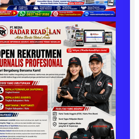
D
I
L
A
N