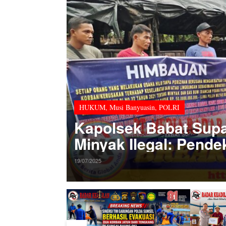
HUKUM
,
Musi Banyuasin
,
POLRI
Kapolsek Babat Supa
Minyak Ilegal: Pend
Tegas!
19/07/2025