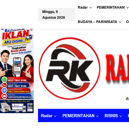
L
Radar
PEMERINTAHAN
e
Minggu, 9
w
Agustus 2026
a
tutup
BUDAYA – PARIWISATA
O
t
i
k
e
k
o
n
t
e
n
Radar
PEMERINTAHAN
BISNIS
Radar
PEMERINTAHAN
BISNIS
HUKU