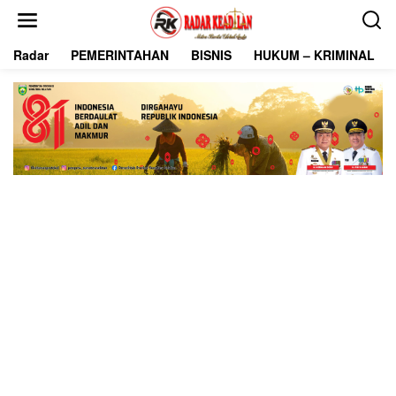
L
e
w
Radar
PEMERINTAHAN
BISNIS
HUKUM – KRIMINAL
a
t
i
k
e
k
o
n
t
e
n