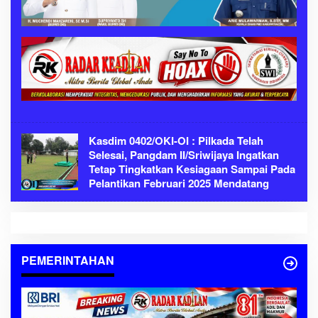
Kasdim 0402/OKI-OI : Pilkada Telah
Selesai, Pangdam II/Sriwijaya Ingatkan
Tetap Tingkatkan Kesiagaan Sampai Pada
Pelantikan Februari 2025 Mendatang
PEMERINTAHAN