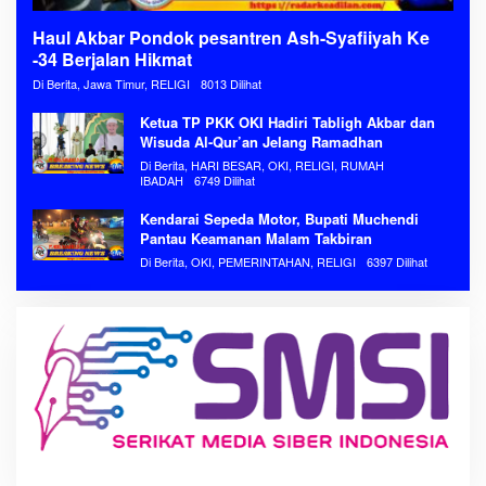
Haul Akbar Pondok pesantren Ash-Syafiiyah Ke
-34 Berjalan Hikmat
Di Berita, Jawa Timur, RELIGI
8013 Dilihat
Ketua TP PKK OKI Hadiri Tabligh Akbar dan
Wisuda Al-Qur’an Jelang Ramadhan
Di Berita, HARI BESAR, OKI, RELIGI, RUMAH
IBADAH
6749 Dilihat
Kendarai Sepeda Motor, Bupati Muchendi
Pantau Keamanan Malam Takbiran
Di Berita, OKI, PEMERINTAHAN, RELIGI
6397 Dilihat