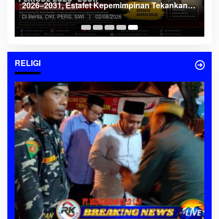
2026–2031, Estafet Kepemimpinan Tekankan
Profesionalisme dan Sinergi Pembangunan
Di Berita, OKI, PERS, SWI
|
02/08/2026
Daerah
RELIGI