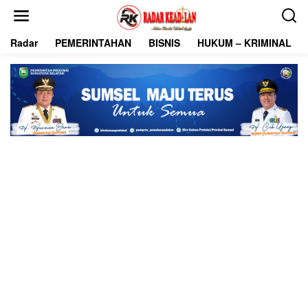
L
e
w
Radar
PEMERINTAHAN
BISNIS
HUKUM – KRIMINAL
a
t
i
k
e
k
o
n
t
e
n