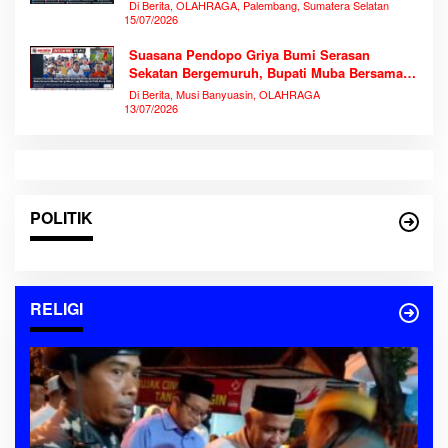
Memecahkan Rekor Antusiasme
Di Berita, OLAHRAGA, Palembang, Sumatera Selatan
15/07/2026
Suasana Pendopo Griya Bumi Serasan
Sekatan Bergemuruh, Bupati Muba Bersama
Ribuan Warga Nobar Laga Bersejarah Piala
Di Berita, Musi Banyuasin, OLAHRAGA
Dunia 2026
13/07/2026
POLITIK
RELIGI