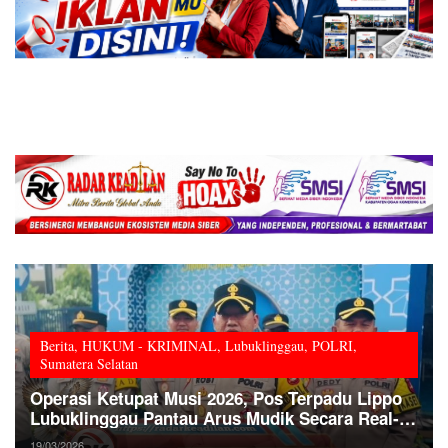
Berita
,
HUKUM - KRIMINAL
,
Lubuklinggau
,
POLRI
,
Sumatera Selatan
Operasi Ketupat Musi 2026, Pos Terpadu Lippo
Lubuklinggau Pantau Arus Mudik Secara Real-
Time
19/03/2026