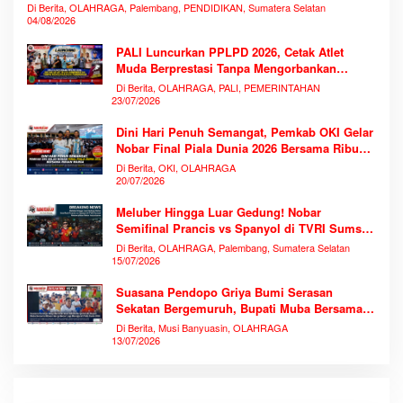
Di Berita, OLAHRAGA, Palembang, PENDIDIKAN, Sumatera Selatan
04/08/2026
PALI Luncurkan PPLPD 2026, Cetak Atlet
Muda Berprestasi Tanpa Mengorbankan
Pendidikan
Di Berita, OLAHRAGA, PALI, PEMERINTAHAN
23/07/2026
Dini Hari Penuh Semangat, Pemkab OKI Gelar
Nobar Final Piala Dunia 2026 Bersama Ribuan
Warga
Di Berita, OKI, OLAHRAGA
20/07/2026
Meluber Hingga Luar Gedung! Nobar
Semifinal Prancis vs Spanyol di TVRI Sumsel
Memecahkan Rekor Antusiasme
Di Berita, OLAHRAGA, Palembang, Sumatera Selatan
15/07/2026
Suasana Pendopo Griya Bumi Serasan
Sekatan Bergemuruh, Bupati Muba Bersama
Ribuan Warga Nobar Laga Bersejarah Piala
Di Berita, Musi Banyuasin, OLAHRAGA
Dunia 2026
13/07/2026