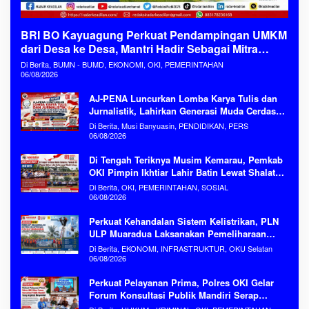
BRI BO Kayuagung Perkuat Pendampingan UMKM
dari Desa ke Desa, Mantri Hadir Sebagai Mitra
Penggerak Ekonomi Kerakyatan
Di Berita, BUMN - BUMD, EKONOMI, OKI, PEMERINTAHAN
06/08/2026
AJ-PENA Luncurkan Lomba Karya Tulis dan
Jurnalistik, Lahirkan Generasi Muda Cerdas
Menjaga Aset Bangsa
Di Berita, Musi Banyuasin, PENDIDIKAN, PERS
06/08/2026
Di Tengah Teriknya Musim Kemarau, Pemkab
OKI Pimpin Ikhtiar Lahir Batin Lewat Shalat
Istisqa Memohon Turunnya Hujan
Di Berita, OKI, PEMERINTAHAN, SOSIAL
06/08/2026
Perkuat Kehandalan Sistem Kelistrikan, PLN
ULP Muaradua Laksanakan Pemeliharaan
ROW dan HAR Konstruksi Gabungan Secara
Di Berita, EKONOMI, INFRASTRUKTUR, OKU Selatan
Terpadu
06/08/2026
Perkuat Pelayanan Prima, Polres OKI Gelar
Forum Konsultasi Publik Mandiri Serap
Aspirasi Masyarakat