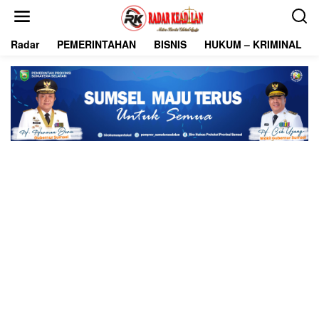
L
e
w
Radar
PEMERINTAHAN
BISNIS
HUKUM – KRIMINAL
a
t
i
k
e
k
o
n
t
e
n