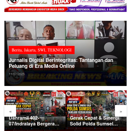
Berita
,
Jakarta
,
SWI
,
TEKNOLOGI
Jurnalis Digital Berintegritas: Tantangan dan
Peluang di Era Media Online
11/07/2025
«
»
Danramil 402-
Gerak Cepat & Sinergi
07/Indralaya Bergerak
Solid Polda Sumsel
Cepat Pimpin
Tangani Kebakaran 4