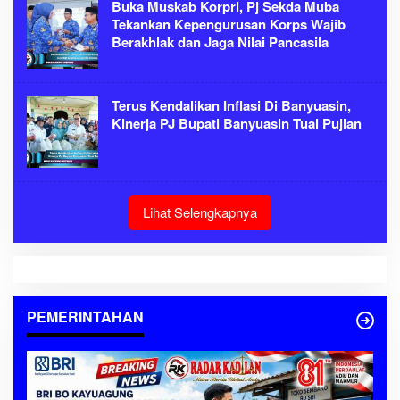
Buka Muskab Korpri, Pj Sekda Muba
Tekankan Kepengurusan Korps Wajib
Berakhlak dan Jaga Nilai Pancasila
Terus Kendalikan Inflasi Di Banyuasin,
Kinerja PJ Bupati Banyuasin Tuai Pujian
Lihat Selengkapnya
PEMERINTAHAN