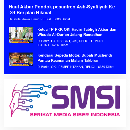
Haul Akbar Pondok pesantren Ash-Syafiiyah Ke
-34 Berjalan Hikmat
Di Berita, Jawa Timur, RELIGI
8003 Dilihat
Ketua TP PKK OKI Hadiri Tabligh Akbar dan
Wisuda Al-Qur’an Jelang Ramadhan
Di Berita, HARI BESAR, OKI, RELIGI, RUMAH
IBADAH
6726 Dilihat
Kendarai Sepeda Motor, Bupati Muchendi
Pantau Keamanan Malam Takbiran
Di Berita, OKI, PEMERINTAHAN, RELIGI
6380 Dilihat