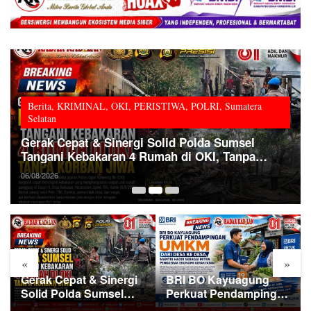
Berita
,
KRIMINAL
,
OKI
,
PERISTIWA
,
POLRI
,
Sumatera
Selatan
Gerak Cepat & Sinergi Solid Polda Sumsel
Tangani Kebakaran 4 Rumah di OKI, Tanpa
Korban Jiwa
06/08/2026
«
»
Gerak Cepat & Sinergi
BRI BO Kayuagung
Solid Polda Sumsel
Perkuat Pendampingan
Tangani Kebakaran 4
UMKM dari Desa ke