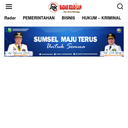
L
e
w
Radar
PEMERINTAHAN
BISNIS
HUKUM – KRIMINAL
a
t
i
k
e
k
o
n
t
e
n