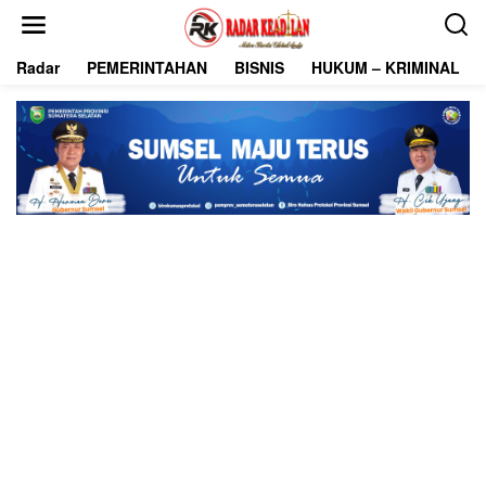
L
e
w
Radar
PEMERINTAHAN
BISNIS
HUKUM – KRIMINAL
a
t
i
k
e
k
o
n
t
e
n