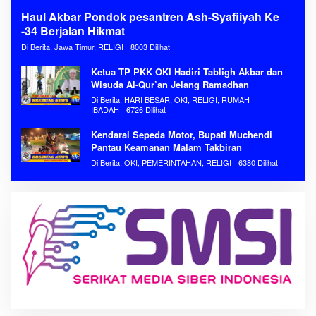
Haul Akbar Pondok pesantren Ash-Syafiiyah Ke
-34 Berjalan Hikmat
Di Berita, Jawa Timur, RELIGI
8003 Dilihat
Ketua TP PKK OKI Hadiri Tabligh Akbar dan
Wisuda Al-Qur’an Jelang Ramadhan
Di Berita, HARI BESAR, OKI, RELIGI, RUMAH
IBADAH
6726 Dilihat
Kendarai Sepeda Motor, Bupati Muchendi
Pantau Keamanan Malam Takbiran
Di Berita, OKI, PEMERINTAHAN, RELIGI
6380 Dilihat