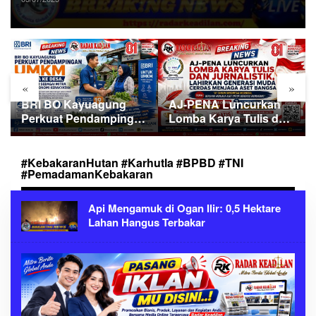
«
»
BRI BO Kayuagung
AJ-PENA Luncurkan
Perkuat Pendampingan
Lomba Karya Tulis dan
UMKM dari Desa ke
Jurnalistik, Lahirkan
Desa, Mantri Hadir
Generasi Muda Cerdas
Sebagai Mitra
Menjaga Aset Bangsa
#KebakaranHutan #Karhutla #BPBD #TNI
#PemadamanKebakaran
Penggerak Ekonomi
Kerakyatan
Api Mengamuk di Ogan Ilir: 0,5 Hektare
Lahan Hangus Terbakar