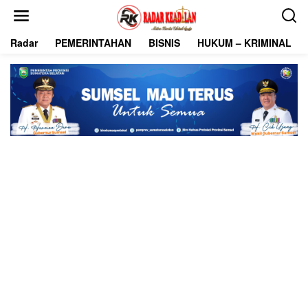
L
e
w
Radar
PEMERINTAHAN
BISNIS
HUKUM – KRIMINAL
a
t
i
k
e
k
o
n
t
e
n