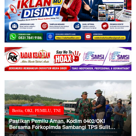
Berita
,
OKI
,
PEMILU
,
TNI
Pastikan Pemilu Aman, Kodim 0402/OKI
Bersama Forkopimda Sambangi TPS Sulit
Dijangkau
27/01/2024