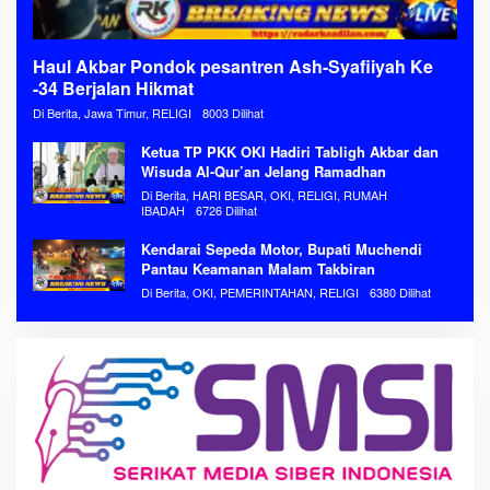
Haul Akbar Pondok pesantren Ash-Syafiiyah Ke
-34 Berjalan Hikmat
Di Berita, Jawa Timur, RELIGI
8003 Dilihat
Ketua TP PKK OKI Hadiri Tabligh Akbar dan
Wisuda Al-Qur’an Jelang Ramadhan
Di Berita, HARI BESAR, OKI, RELIGI, RUMAH
IBADAH
6726 Dilihat
Kendarai Sepeda Motor, Bupati Muchendi
Pantau Keamanan Malam Takbiran
Di Berita, OKI, PEMERINTAHAN, RELIGI
6380 Dilihat