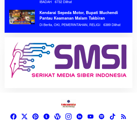
IBADAH
6732 Dilihat
Kendarai Sepeda Motor, Bupati Muchendi
Pantau Keamanan Malam Takbiran
Di Berita, OKI, PEMERINTAHAN, RELIGI
6389 Dilihat