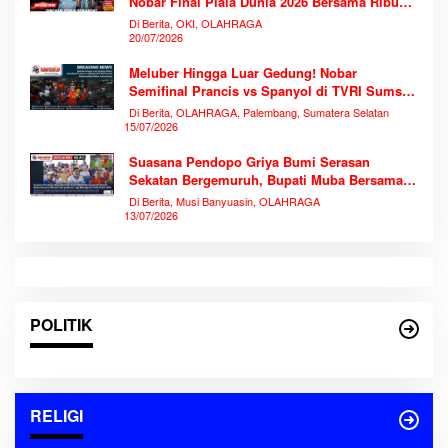
Nobar Final Piala Dunia 2026 Bersama Ribuan
Warga
Di Berita, OKI, OLAHRAGA
20/07/2026
Meluber Hingga Luar Gedung! Nobar
Semifinal Prancis vs Spanyol di TVRI Sumsel
Memecahkan Rekor Antusiasme
Di Berita, OLAHRAGA, Palembang, Sumatera Selatan
15/07/2026
Suasana Pendopo Griya Bumi Serasan
Sekatan Bergemuruh, Bupati Muba Bersama
Ribuan Warga Nobar Laga Bersejarah Piala
Di Berita, Musi Banyuasin, OLAHRAGA
Dunia 2026
13/07/2026
POLITIK
RELIGI