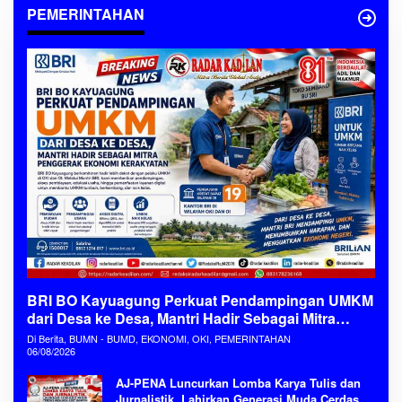
PEMERINTAHAN
BRI BO Kayuagung Perkuat Pendampingan UMKM
dari Desa ke Desa, Mantri Hadir Sebagai Mitra
Penggerak Ekonomi Kerakyatan
Di Berita, BUMN - BUMD, EKONOMI, OKI, PEMERINTAHAN
06/08/2026
AJ-PENA Luncurkan Lomba Karya Tulis dan
Jurnalistik, Lahirkan Generasi Muda Cerdas