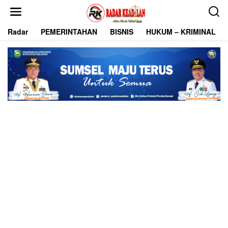
L
e
w
Radar
PEMERINTAHAN
BISNIS
HUKUM – KRIMINAL
a
t
i
k
e
k
o
n
t
e
n