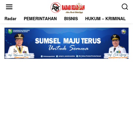
L
e
w
Radar
PEMERINTAHAN
BISNIS
HUKUM – KRIMINAL
a
t
i
k
e
k
o
n
t
e
n