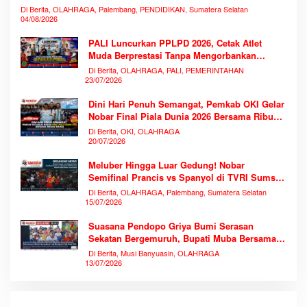
Di Berita, OLAHRAGA, Palembang, PENDIDIKAN, Sumatera Selatan
04/08/2026
PALI Luncurkan PPLPD 2026, Cetak Atlet
Muda Berprestasi Tanpa Mengorbankan
Pendidikan
Di Berita, OLAHRAGA, PALI, PEMERINTAHAN
23/07/2026
Dini Hari Penuh Semangat, Pemkab OKI Gelar
Nobar Final Piala Dunia 2026 Bersama Ribuan
Warga
Di Berita, OKI, OLAHRAGA
20/07/2026
Meluber Hingga Luar Gedung! Nobar
Semifinal Prancis vs Spanyol di TVRI Sumsel
Memecahkan Rekor Antusiasme
Di Berita, OLAHRAGA, Palembang, Sumatera Selatan
15/07/2026
Suasana Pendopo Griya Bumi Serasan
Sekatan Bergemuruh, Bupati Muba Bersama
Ribuan Warga Nobar Laga Bersejarah Piala
Di Berita, Musi Banyuasin, OLAHRAGA
Dunia 2026
13/07/2026