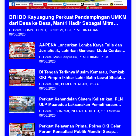
BRI BO Kayuagung Perkuat Pendampingan UMKM
dari Desa ke Desa, Mantri Hadir Sebagai Mitra
Penggerak Ekonomi Kerakyatan
Di Berita, BUMN - BUMD, EKONOMI, OKI, PEMERINTAHAN
06/08/2026
AJ-PENA Luncurkan Lomba Karya Tulis dan
Jurnalistik, Lahirkan Generasi Muda Cerdas
Menjaga Aset Bangsa
Di Berita, Musi Banyuasin, PENDIDIKAN, PERS
06/08/2026
Di Tengah Teriknya Musim Kemarau, Pemkab
OKI Pimpin Ikhtiar Lahir Batin Lewat Shalat
Istisqa Memohon Turunnya Hujan
Di Berita, OKI, PEMERINTAHAN, SOSIAL
06/08/2026
Perkuat Kehandalan Sistem Kelistrikan, PLN
ULP Muaradua Laksanakan Pemeliharaan
ROW dan HAR Konstruksi Gabungan Secara
Di Berita, EKONOMI, INFRASTRUKTUR, OKU Selatan
Terpadu
06/08/2026
Perkuat Pelayanan Prima, Polres OKI Gelar
Forum Konsultasi Publik Mandiri Serap