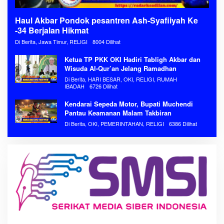
Haul Akbar Pondok pesantren Ash-Syafiiyah Ke
-34 Berjalan Hikmat
Di Berita, Jawa Timur, RELIGI
8004 Dilihat
Ketua TP PKK OKI Hadiri Tabligh Akbar dan
Wisuda Al-Qur’an Jelang Ramadhan
Di Berita, HARI BESAR, OKI, RELIGI, RUMAH
IBADAH
6726 Dilihat
Kendarai Sepeda Motor, Bupati Muchendi
Pantau Keamanan Malam Takbiran
Di Berita, OKI, PEMERINTAHAN, RELIGI
6386 Dilihat