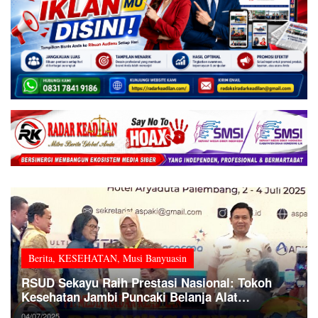
Berita
,
KESEHATAN
,
Musi Banyuasin
RSUD Sekayu Raih Prestasi Nasional: Tokoh
Kesehatan Jambi Puncaki Belanja Alat
Kesehatan Dalam Negeri
04/07/2025