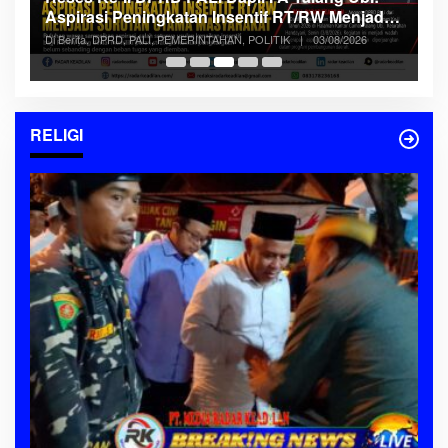
K
Aspirasi Peningkatan Insentif RT/RW Menjadi
P
Di
era
Sorotan Utama Masyarakat
Se
Di Berita, DPRD, PALI, PEMERINTAHAN, POLITIK
|
03/08/2026
RELIGI