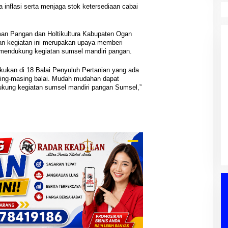
inflasi serta menjaga stok ketersediaan cabai
an Pangan dan Holtikultura Kabupaten Ogan
akan kegiatan ini merupakan upaya memberi
 mendukung kegiatan sumsel mandiri pangan.
kukan di 18 Balai Penyuluh Pertanian yang ada
sing-masing balai. Mudah mudahan dapat
ukung kegiatan sumsel mandiri pangan Sumsel,”
PWI Sumsel Tindak Lanjut
DPRD Muba
Keputusan Pusat, Ishak Nasroni
aripurna,
Ditunjuk Pimpin PWI OKU Selatan
at Siap Jadi
Di Berita, OKU Selatan, Palembang, PENDIDIKAN,
nyuasin, PEMERINTAHAN,
Siapkan Konferkap IV
PERS, PWI, Sumatera Selatan
|
03/08/2026
nan Daerah
|
04/08/2026