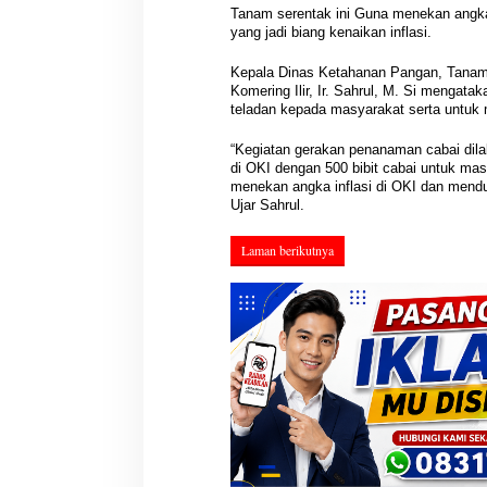
Tanam serentak ini Guna menekan angka 
yang jadi biang kenaikan inflasi.
Kepala Dinas Ketahanan Pangan, Tanam
Komering Ilir, Ir. Sahrul, M. Si mengat
teladan kepada masyarakat serta untuk
“Kegiatan gerakan penanaman cabai dila
di OKI dengan 500 bibit cabai untuk ma
menekan angka inflasi di OKI dan mend
Ujar Sahrul.
Hasil Reses III 
Disampaikan ke P
Laman berikutnya
Aspirasi Masyarak
Di Berita, DPRD, Musi Ba
Acuan Pembangu
POLITIK, Sumatera Selatan