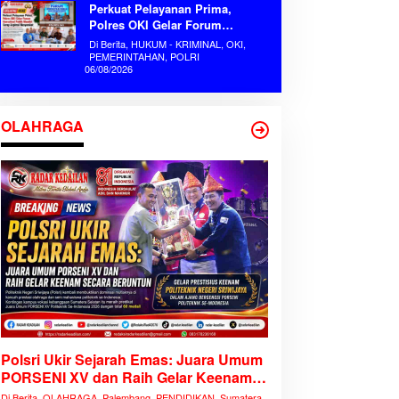
Perkuat Pelayanan Prima,
Polres OKI Gelar Forum
Konsultasi Publik Mandiri Serap
Di Berita, HUKUM - KRIMINAL, OKI,
Aspirasi Masyarakat
PEMERINTAHAN, POLRI
06/08/2026
OLAHRAGA
Polsri Ukir Sejarah Emas: Juara Umum
PORSENI XV dan Raih Gelar Keenam
Secara Beruntun
Di Berita, OLAHRAGA, Palembang, PENDIDIKAN, Sumatera