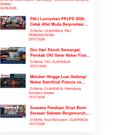
Selatan
04/08/2026
PALI Luncurkan PPLPD 2026,
Cetak Atlet Muda Berprestasi
Tanpa Mengorbankan
Di Berita, OLAHRAGA, PALI,
Pendidikan
PEMERINTAHAN
23/07/2026
Dini Hari Penuh Semangat,
Pemkab OKI Gelar Nobar Final
Piala Dunia 2026 Bersama
Di Berita, OKI, OLAHRAGA
Ribuan Warga
20/07/2026
Meluber Hingga Luar Gedung!
Nobar Semifinal Prancis vs
Spanyol di TVRI Sumsel
Di Berita, OLAHRAGA, Palembang,
Memecahkan Rekor Antusiasme
Sumatera Selatan
15/07/2026
Suasana Pendopo Griya Bumi
Serasan Sekatan Bergemuruh,
Bupati Muba Bersama Ribuan
Di Berita, Musi Banyuasin, OLAHRAGA
Warga Nobar Laga Bersejarah
13/07/2026
Piala Dunia 2026