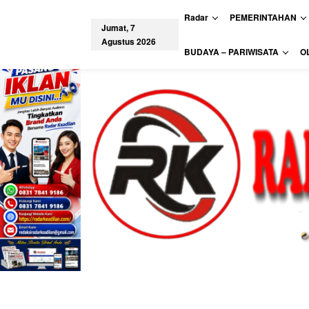
L
Radar
PEMERINTAHAN
e
Jumat, 7
w
Agustus 2026
a
tutup
BUDAYA – PARIWISATA
O
t
i
k
e
k
o
n
t
e
n