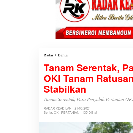
Radar
/
Berita
T
a
Tanam Serentak, Pa
n
a
OKI Tanam Ratusan 
m
S
Stabilkan
e
r
e
Tanam Serentak, Para Penyuluh Pertanian OKI
n
RADAR KEADILAN
t
21/03/2024
Berita
,
OKI
,
PERTANIAN
135 Dilihat
a
k
,
P