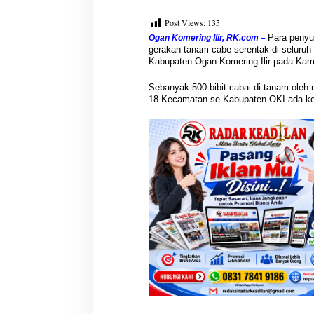
S
t
Post Views:
135
a
Para penyu
Ogan Komering Ilir, RK.com –
b
gerakan tanam cabe serentak di seluruh
i
Kabupaten Ogan Komering Ilir pada Kami
l
k
Sebanyak 500 bibit cabai di tanam oleh
a
18 Kecamatan se Kabupaten OKI ada keg
n