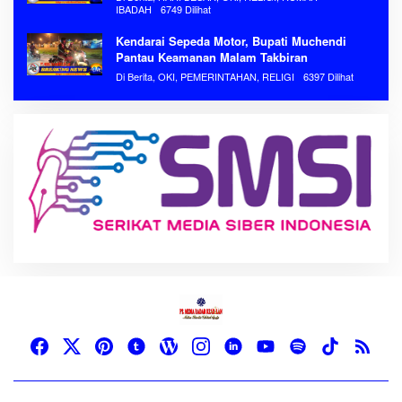
IBADAH
6749 Dilihat
Kendarai Sepeda Motor, Bupati Muchendi
Pantau Keamanan Malam Takbiran
Di Berita, OKI, PEMERINTAHAN, RELIGI
6397 Dilihat