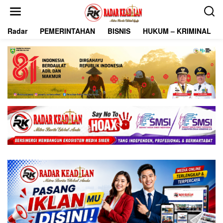
L
e
w
Radar
PEMERINTAHAN
BISNIS
HUKUM – KRIMINAL
a
t
i
k
e
k
o
n
t
e
n