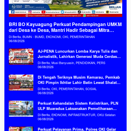
BRI BO Kayuagung Perkuat Pendampingan UMKM
dari Desa ke Desa, Mantri Hadir Sebagai Mitra
Penggerak Ekonomi Kerakyatan
Di Berita, BUMN - BUMD, EKONOMI, OKI, PEMERINTAHAN
06/08/2026
AJ-PENA Luncurkan Lomba Karya Tulis dan
Jurnalistik, Lahirkan Generasi Muda Cerdas
Menjaga Aset Bangsa
Di Berita, Musi Banyuasin, PENDIDIKAN, PERS
06/08/2026
Di Tengah Teriknya Musim Kemarau, Pemkab
OKI Pimpin Ikhtiar Lahir Batin Lewat Shalat
Istisqa Memohon Turunnya Hujan
Di Berita, OKI, PEMERINTAHAN, SOSIAL
06/08/2026
Perkuat Kehandalan Sistem Kelistrikan, PLN
ULP Muaradua Laksanakan Pemeliharaan
ROW dan HAR Konstruksi Gabungan Secara
Di Berita, EKONOMI, INFRASTRUKTUR, OKU Selatan
Terpadu
06/08/2026
Perkuat Pelayanan Prima, Polres OKI Gelar