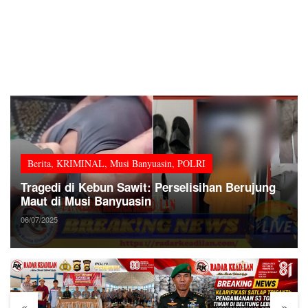
Berita
,
KRIMINAL
,
Musi Banyuasin
,
POLRI
Tragedi di Kebun Sawit: Perselisihan Berujung
Maut di Musi Banyuasin
06/07/2025
«
»