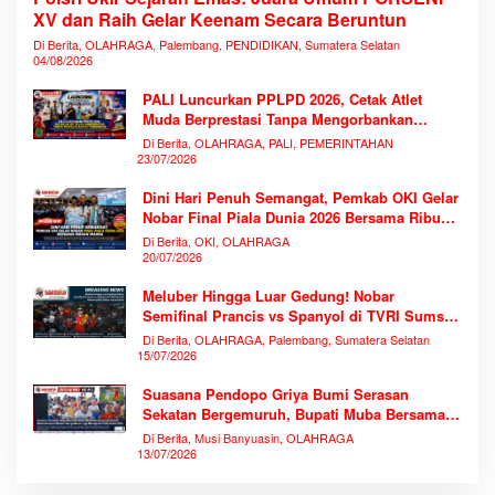
XV dan Raih Gelar Keenam Secara Beruntun
Di Berita, OLAHRAGA, Palembang, PENDIDIKAN, Sumatera Selatan
04/08/2026
PALI Luncurkan PPLPD 2026, Cetak Atlet
Muda Berprestasi Tanpa Mengorbankan
Pendidikan
Di Berita, OLAHRAGA, PALI, PEMERINTAHAN
23/07/2026
Dini Hari Penuh Semangat, Pemkab OKI Gelar
Nobar Final Piala Dunia 2026 Bersama Ribuan
Warga
Di Berita, OKI, OLAHRAGA
20/07/2026
Meluber Hingga Luar Gedung! Nobar
Semifinal Prancis vs Spanyol di TVRI Sumsel
Memecahkan Rekor Antusiasme
Di Berita, OLAHRAGA, Palembang, Sumatera Selatan
15/07/2026
Suasana Pendopo Griya Bumi Serasan
Sekatan Bergemuruh, Bupati Muba Bersama
Ribuan Warga Nobar Laga Bersejarah Piala
Di Berita, Musi Banyuasin, OLAHRAGA
Dunia 2026
13/07/2026