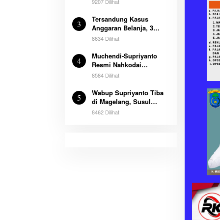
9207 Dilihat
Pampangan
Tersandung Kasus
3
Anggaran Belanja, 3
Mantan Pegawai Dispora
8634 Dilihat
OKI Ditetapkan Sebagai
Tersangka
Muchendi-Supriyanto
4
Resmi Nahkodai
Kabupaten Ogan
8584 Dilihat
Komering Ilir
Wabup Supriyanto Tiba
5
di Magelang, Susul
Bupati Muchendi Ikut
8462 Dilihat
Retreat