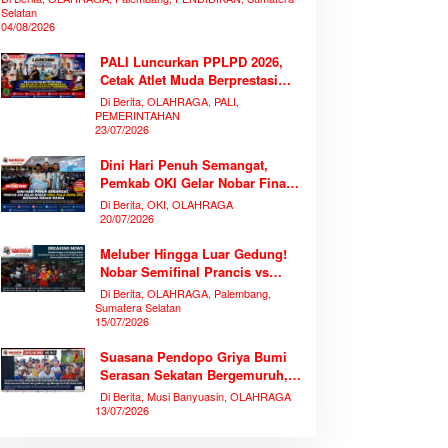
Selatan
04/08/2026
PALI Luncurkan PPLPD 2026,
Cetak Atlet Muda Berprestasi
Tanpa Mengorbankan
Di Berita, OLAHRAGA, PALI,
Pendidikan
PEMERINTAHAN
23/07/2026
Dini Hari Penuh Semangat,
Pemkab OKI Gelar Nobar Final
Piala Dunia 2026 Bersama
Di Berita, OKI, OLAHRAGA
Ribuan Warga
20/07/2026
Meluber Hingga Luar Gedung!
Nobar Semifinal Prancis vs
Spanyol di TVRI Sumsel
Di Berita, OLAHRAGA, Palembang,
Memecahkan Rekor Antusiasme
Sumatera Selatan
15/07/2026
Suasana Pendopo Griya Bumi
Serasan Sekatan Bergemuruh,
Bupati Muba Bersama Ribuan
Di Berita, Musi Banyuasin, OLAHRAGA
Warga Nobar Laga Bersejarah
13/07/2026
Piala Dunia 2026