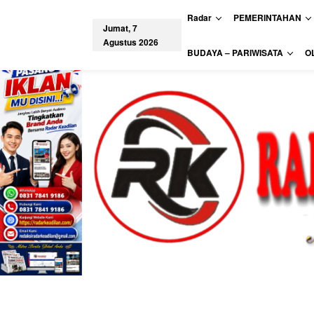
L
Radar
PEMERINTAHAN
e
Jumat, 7
w
Agustus 2026
a
tutup
BUDAYA – PARIWISATA
O
t
i
k
e
k
o
n
t
e
n