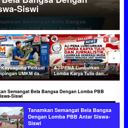
swa-Siswi
»
A Luncurkan
D
Klarifikasi Satlap Tricakti:
Karya Tulis dan
B
Pengamanan 53 Ton Pasir
stik, Lahirkan
G
Timah di Belitung Lebih
si Muda Cerdas
P
Akibat Miskomunikasi,
a Aset Bangsa
L
Penegakan Hukum Tetap
an Semangat Bela Bangsa Dengan Lomba PBB
iswa-Siswi
Berjalan
Tanamkan Semangat Bela Bangsa
Dengan Lomba PBB Antar Siswa-
Siswi