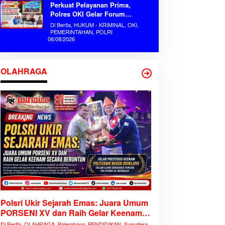
Perkuat Pelayanan Prima,
Polres OKI Gelar Forum
Konsultasi Publik Mandiri Serap
Di Berita, HUKUM - KRIMINAL, OKI,
Aspirasi Masyarakat
PEMERINTAHAN, POLRI
06/08/2026
OLAHRAGA
Polsri Ukir Sejarah Emas: Juara Umum
PORSENI XV dan Raih Gelar Keenam
Secara Beruntun
Di Berita, OLAHRAGA, Palembang, PENDIDIKAN, Sumatera