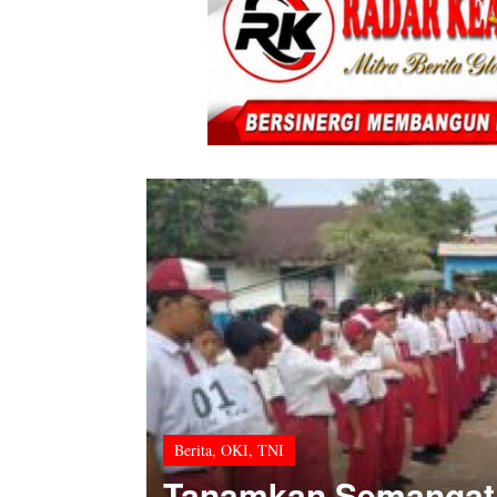
Berita
,
OKI
,
TNI
Tanamkan Semangat